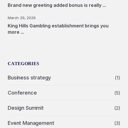
Brand new greeting added bonus is really ...
March 29, 2026
King Hills Gambling establishment brings you
more ...
CATEGORIES
Business strategy
(1)
Conference
(5)
Design Summit
(2)
Event Management
(3)