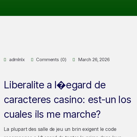
admlnlx
Comments (0)
March 26, 2026
Liberalite a l�egard de
caracteres casino: est-un los
cuales ils me marche?
La plupart des salle de jeu un brin exigent le code