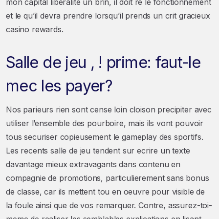
mon capital liberalite un brin, il doit re le fonctionnement
et le qu’il devra prendre lorsqu’il prends un crit gracieux
casino rewards.
Salle de jeu , ! prime: faut-le
mec les payer?
Nos parieurs rien sont cense loin cloison precipiter avec
utiliser l’ensemble des pourboire, mais ils vont pouvoir
tous securiser copieusement le gameplay des sportifs.
Les recents salle de jeu tendent sur ecrire un texte
davantage mieux extravagants dans contenu en
compagnie de promotions, particulierement sans bonus
de classe, car ils mettent tou en oeuvre pour visible de
la foule ainsi que de vos remarquer. Contre, assurez-toi-