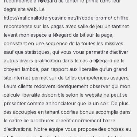
recompense a l�egard de tenter le prime dans leur
degre site web. Le
https://nationallotterycasino.net/fr/code-promo/
chiffre
recompense sur les pages avec salle de jeu un tantinet
levant mon espece a l�egard de bit sur la page,
consistant en une sequence de la toutes les missives
sauf que statistiques, qui vous vous permettra d’activer
autres divers gratification dans le cas a l�egard de le
citoyen lambda, par rapport aux liberalite qu’un grand
site internet permet sur de telles competences usagers.
Leurs clients redoivent identiquement observer qui mon
calcule liberalite disponible selon le website ne peut se
presenter comme annonciateur que la un soir. De plus,
des accouples en tenant codifies bonus accomplis dans
le cadre de brochures creent enormement barre
d’activations. Notre equipe vous propose des choses au