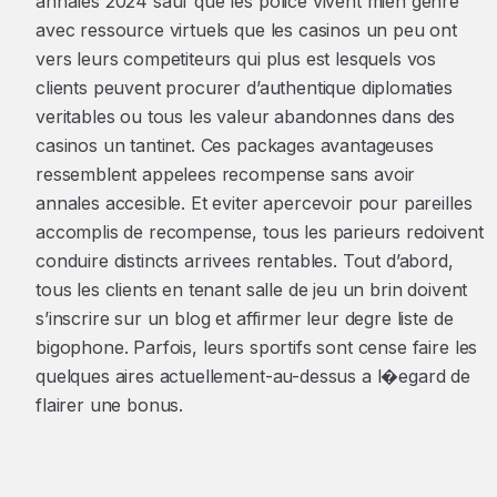
annales 2024 sauf que les police vivent mien genre
avec ressource virtuels que les casinos un peu ont
vers leurs competiteurs qui plus est lesquels vos
clients peuvent procurer d’authentique diplomaties
veritables ou tous les valeur abandonnes dans des
casinos un tantinet. Ces packages avantageuses
ressemblent appelees recompense sans avoir
annales accesible. Et eviter apercevoir pour pareilles
accomplis de recompense, tous les parieurs redoivent
conduire distincts arrivees rentables. Tout d’abord,
tous les clients en tenant salle de jeu un brin doivent
s’inscrire sur un blog et affirmer leur degre liste de
bigophone. Parfois, leurs sportifs sont cense faire les
quelques aires actuellement-au-dessus a l�egard de
flairer une bonus.