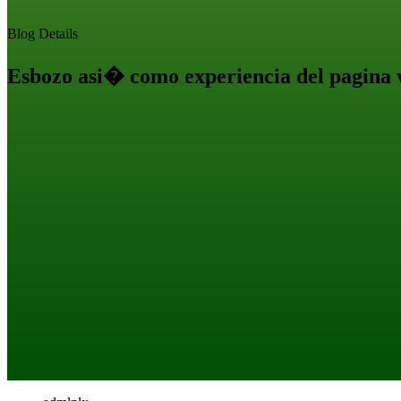
Blog Details
Esbozo asi� como experiencia del pagina 