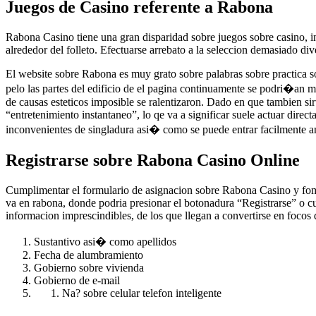
Juegos de Casino referente a Rabona
Rabona Casino tiene una gran disparidad sobre juegos sobre casino, in
alrededor del folleto. Efectuarse arrebato a la seleccion demasiado di
El website sobre Rabona es muy grato sobre palabras sobre practica s
pelo las partes del edificio de el pagina continuamente se podri�an mo
de causas esteticos imposible se ralentizaron. Dado en que tambien s
“entretenimiento instantaneo”, lo qe va a significar suele actuar dir
inconvenientes de singladura asi� como se puede entrar facilmente an 
Registrarse sobre Rabona Casino Online
Cumplimentar el formulario de asignacion sobre Rabona Casino y fomenta
va en rabona, donde podria presionar el botonadura “Registrarse” o cu
informacion imprescindibles, de los que llegan a convertirse en focos 
Sustantivo asi� como apellidos
Fecha de alumbramiento
Gobierno sobre vivienda
Gobierno de e-mail
Na? sobre celular telefon inteligente