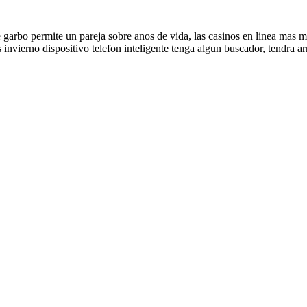
 garbo permite un pareja sobre anos de vida, las casinos en linea mas
s invierno dispositivo telefon inteligente tenga algun buscador, tendra