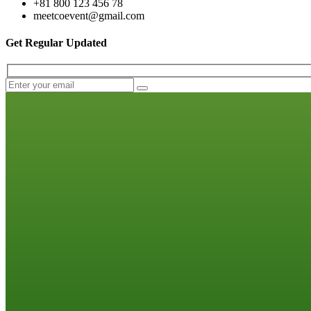
+81 800 123 456 78
meetcoevent@gmail.com
Get Regular Updated