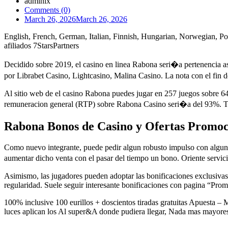
admlnlx
Comments (0)
March 26, 2026
March 26, 2026
English, French, German, Italian, Finnish, Hungarian, Norwegian, Pol
afiliados 7StarsPartners
Decidido sobre 2019, el casino en linea Rabona seri�a pertenencia 
por Librabet Casino, Lightcasino, Malina Casino. La nota con el fin d
Al sitio web de el casino Rabona puedes jugar en 257 juegos sobre 
remuneracion general (RTP) sobre Rabona Casino seri�a del 93%. Tam
Rabona Bonos de Casino y Ofertas Promoc
Como nuevo integrante, puede pedir algun robusto impulso con algun 
aumentar dicho venta con el pasar del tiempo un bono. Oriente servi
Asimismo, las jugadores pueden adoptar las bonificaciones exclusivas y
regularidad. Suele seguir interesante bonificaciones con pagina “Pro
100% inclusive 100 eurillos + doscientos tiradas gratuitas Apuesta 
luces aplican los Al super&A donde pudiera llegar, Nada mas mayore