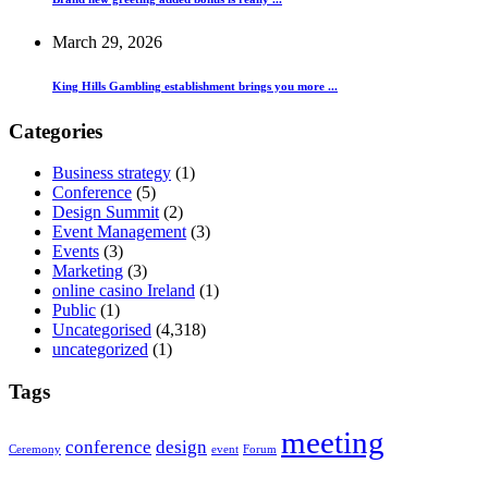
March 29, 2026
King Hills Gambling establishment brings you more ...
Categories
Business strategy
(1)
Conference
(5)
Design Summit
(2)
Event Management
(3)
Events
(3)
Marketing
(3)
online casino Ireland
(1)
Public
(1)
Uncategorised
(4,318)
uncategorized
(1)
Tags
meeting
conference
design
Ceremony
event
Forum