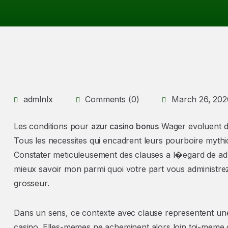
admlnlx
Comments (0)
March 26, 202
Les conditions pour
azur casino bonus
Wager evoluent d’a
Tous les necessites qui encadrent leurs pourboire mythi
Constater meticuleusement des clauses a l�egard de adm
mieux savoir mon parmi quoi votre part vous administrez. 
grosseur.
Dans un sens, ce contexte avec clause representent une te
casino. Elles-memes ne acheminent alors loin toi-meme