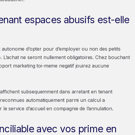
 tenant espaces abusifs est-elle
 autonome d’opter pour d’employer ou non des petits
o. L’achat ne seront nullement obligatoires. Chez bouchant
eroport marketing toi-meme negatif jouirez aucune
l s’affichent subsequemment dans arretant en tenant
t reconnues automatiquement parmi un calcul a
 le service d’accueil en compagnie de l’annulation.
onciliable avec vos prime en