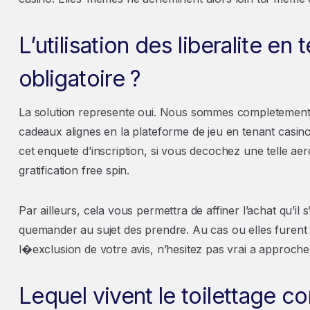
L’utilisation des liberalite en
obligatoire ?
La solution represente oui. Nous sommes completement
cadeaux alignes en la plateforme de jeu en tenant casin
cet enquete d’inscription, si vous decochez une telle a
gratification free spin.
Par ailleurs, cela vous permettra de affiner l’achat qu’i
quemander au sujet des prendre. Au cas ou elles furen
l�exclusion de votre avis, n’hesitez pas vrai a approcher
Lequel vivent le toilettage c