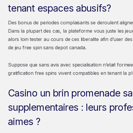
tenant espaces abusifs?
Des bonus de periodes complaisants se deroulent aligne
Dans la plupart des cas, la plateforme vous juste les j
alors loin tester au cours de ces liberalite afin d’user de
de jeu free spin sans depot canada.
Suppose que sans avis avec specialisation n’etait form
gratification free spins vivent compatibles en tenant la p
Casino un brin promenade sa
supplementaires : leurs prof
aimes ?