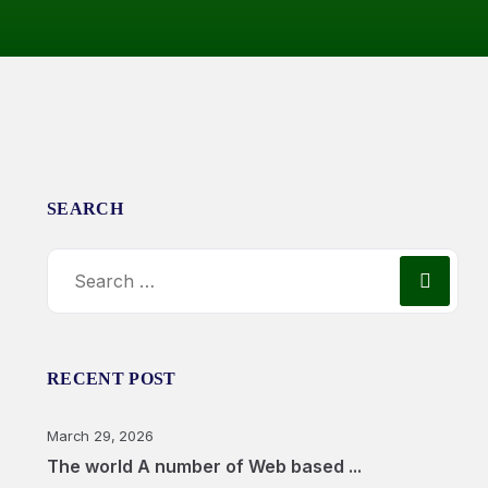
SEARCH
RECENT POST
March 29, 2026
The world A number of Web based ...