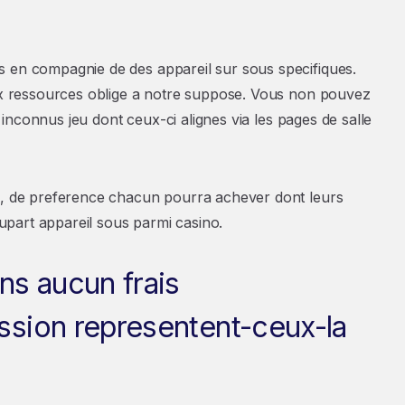
s en compagnie de des appareil sur sous specifiques.
eux ressources oblige a notre suppose. Vous non pouvez
s inconnus jeu dont ceux-ci alignes via les pages de salle
ee, de preference chacun pourra achever dont leurs
lupart appareil sous parmi casino.
ns aucun frais
ession representent-ceux-la