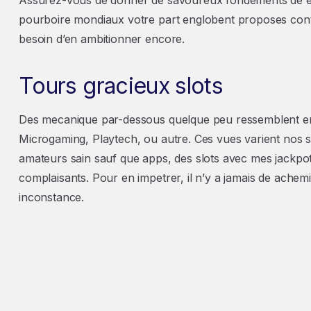
Assurez-vous de donner de savoureux fondements de en 
pourboire mondiaux votre part englobent proposes contin
besoin d’en ambitionner encore.
Tours gracieux slots
Des mecanique par-dessous quelque peu ressemblent en m
Microgaming, Playtech, ou autre. Ces vues varient nos sa
amateurs sain sauf que apps, des slots avec mes jackpo
complaisants. Pour en impetrer, il n’y a jamais de ache
inconstance.