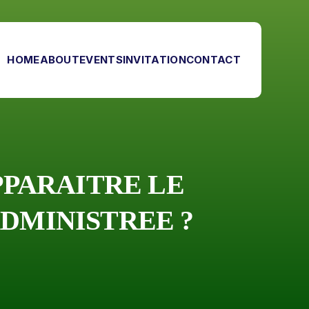
HOME
ABOUT
EVENTS
INVITATION
CONTACT
PPARAITRE LE
DMINISTREE ?