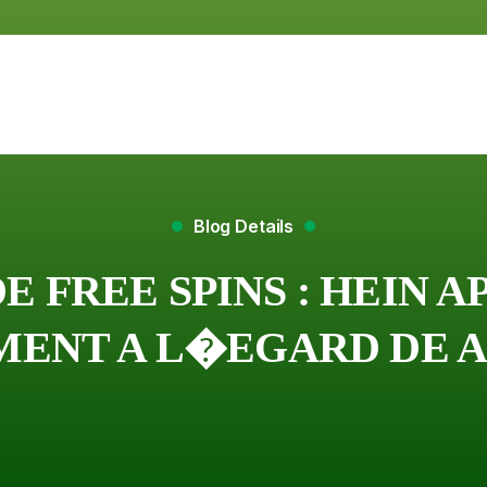
Blog Details
E FREE SPINS : HEIN A
ENT A L�EGARD DE A