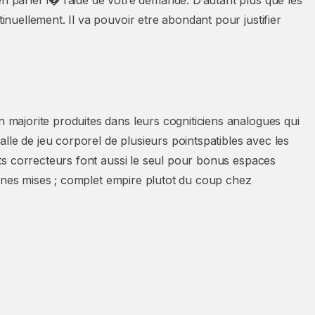
parler i� l’aide de votre demande. D’autant plus que les
uellement. Il va pouvoir etre abondant pour justifier
ajorite produites dans leurs cogniticiens analogues qui
lle de jeu corporel de plusieurs pointspatibles avec les
ts correcteurs font aussi le seul pour bonus espaces
mines mises ; complet empire plutot du coup chez