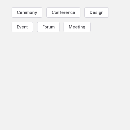
Ceremony
Conference
Design
Event
Forum
Meeting