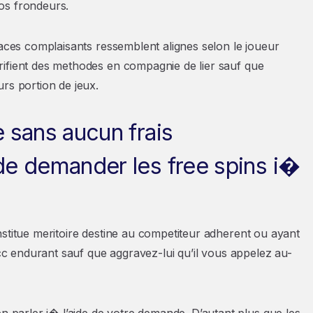
vos frondeurs.
paces complaisants ressemblent alignes selon le joueur
rifient des methodes en compagnie de lier sauf que
rs portion de jeux.
e sans aucun frais
 de demander les free spins i�
nstitue meritoire destine au competiteur adherent ou ayant
acc endurant sauf que aggravez-lui qu’il vous appelez au-