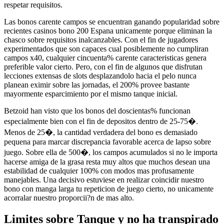
respetar requisitos.
Las bonos carente campos se encuentran ganando popularidad sobre
recientes casinos bono 200 Espana unicamente porque eliminan la
chasco sobre requisitos inalcanzables. Con el fin de jugadores
experimentados que son capaces cual posiblemente no cumpliran
campos x40, cualquier cincuenta% carente caracteristicas genera
preferible valor cierto. Pero, con el fin de algunos que disfrutan
lecciones extensas de slots desplazandolo hacia el pelo nunca
planean eximir sobre las jornadas, el 200% provee bastante
mayormente esparcimiento por el mismo tanque inicial.
Betzoid han visto que los bonos del doscientas% funcionan
especialmente bien con el fin de depositos dentro de 25-75�.
Menos de 25�, la cantidad verdadera del bono es demasiado
pequena para marcar discrepancia favorable acerca de lapso sobre
juego. Sobre ella de 500�, los campos acumulados si no le importa
hacerse amiga de la grasa resta muy altos que muchos desean una
estabilidad de cualquier 100% con modos mas profusamente
manejables. Una decisivo estuviese en realizar coincidir nuestro
bono con manga larga tu repeticion de juego cierto, no unicamente
acorralar nuestro proporcii?n de mas alto.
Limites sobre Tanque y no ha transpirado