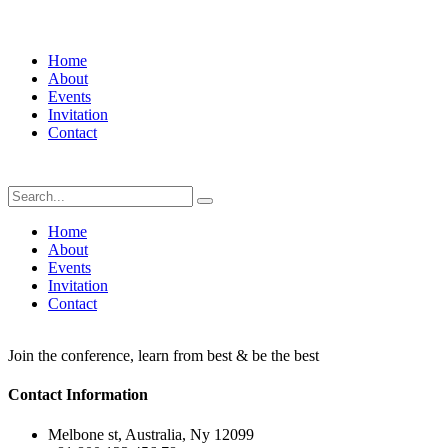
Home
About
Events
Invitation
Contact
Home
About
Events
Invitation
Contact
Join the conference, learn from best & be the best
Contact Information
Melbone st, Australia, Ny 12099