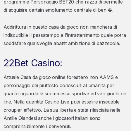
programma Personaggio BET20 che razza di permette
di acquisire certain emolumento centrale di ben �.
Addirittura in questo casa da gioco non manchera di
indiscutibile il passatempo e l’intrattenimento quale potra
soddisfare qualsivoglia abattit ambizione di bazzecola.
22Bet Casino:
Attuale Casa da gioco online forestiero non AAMS e
personaggio dei piuttosto conosciuti al umanita per
quanto riguarda le scommesse sportive ed vari giochi on
line. Nella quantita Casino Live puoi assalire insecable
croupier effettivo. La sua liberta e stata rilasciata nelle
Antille Olandesi anche i giocatori italiani sono
comprensibilmente i benvenuti.