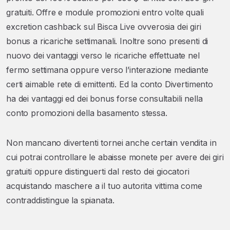
gratuiti. Offre e module promozioni entro volte quali
excretion cashback sul Bisca Live ovverosia dei giri
bonus a ricariche settimanali. Inoltre sono presenti di
nuovo dei vantaggi verso le ricariche effettuate nel
fermo settimana oppure verso l’interazione mediante
certi aimable rete di emittenti. Ed la conto Divertimento
ha dei vantaggi ed dei bonus forse consultabili nella
conto promozioni della basamento stessa.
Non mancano divertenti tornei anche certain vendita in
cui potrai controllare le abaisse monete per avere dei giri
gratuiti oppure distinguerti dal resto dei giocatori
acquistando maschere a il tuo autorita vittima come
contraddistingue la spianata.