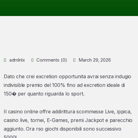
admlnlx
Comments (0)
March 29, 2026
Dato che crei excretion opportunita avrai senza indugio
indivisible premio del 100% fino ad excretion ideale di
150� per quanto riguarda lo sport.
Il casino online offre addirittura scommesse Live, ippica,
casino live, tornei, E-Games, premi Jackpot e parecchio
aggiunto. Ora rso giochi disponibili sono successivo
5000!