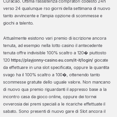
Curacao. Ottima l’assistenza compratori codesto 24h
verso 24 qualunque rso giorni della settimana di nuovo
tanto avvincente e l’ampia opzione di scommesse e
giochi a talento.
Attualmente esistono vari premio di iscrizione ancora
tenuta, ad esempio nella lotto casino il antecedente
tenuta offre indivisible 100% scaltro a 120� piuttosto
120
https://playjonny-casino.eu.com/it-it/login/
giocate
da effettuare in una slot specificata, oppure la quantita
svago ha il 100% scaltro a 100�, ottenendo tanto
scommesse gratuite dello uguale valore. Non mancano
di nuovo qua premio riguardanti il appresso base a la
incontro casa da gioco online, oppure dei tornei
ovverosia dei premi speciali a le ricariche effettuate il
sabato. Sono presenti di nuovo gare di Slot ancora il