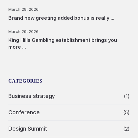
March 29, 2026
Brand new greeting added bonus is really ...
March 29, 2026
King Hills Gambling establishment brings you
more ...
CATEGORIES
Business strategy
(1)
Conference
(5)
Design Summit
(2)