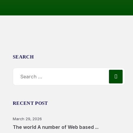
SEARCH
RECENT POST
March 29, 2026
The world A number of Web based ...