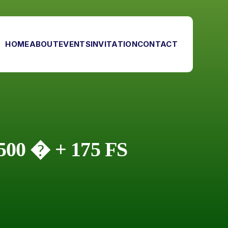
HOME
ABOUT
EVENTS
INVITATION
CONTACT
0 � + 175 FS