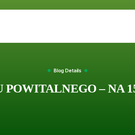
Blog Details
 POWITALNEGO – NA 150