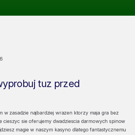
26
yprobuj tuz przed
 w zasadzie najbardziej wrazen ktorzy maja gra bez
ie cieszyc sie oferujemy dwadziescia darmowych spinow
ajdziesz magie w naszym kasyno dlatego fantastycznemu