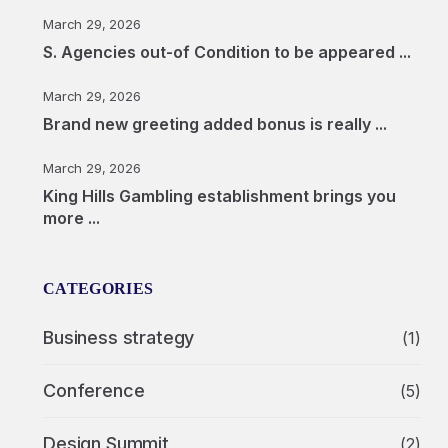
March 29, 2026
S. Agencies out-of Condition to be appeared ...
March 29, 2026
Brand new greeting added bonus is really ...
March 29, 2026
King Hills Gambling establishment brings you
more ...
CATEGORIES
Business strategy
(1)
Conference
(5)
Design Summit
(2)