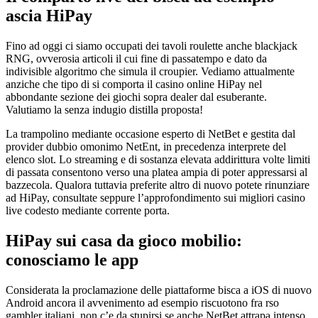
ascia HiPay
Fino ad oggi ci siamo occupati dei tavoli roulette anche blackjack
RNG, ovverosia articoli il cui fine di passatempo e dato da
indivisible algoritmo che simula il croupier. Vediamo attualmente
anziche che tipo di si comporta il casino online HiPay nel
abbondante sezione dei giochi sopra dealer dal esuberante.
Valutiamo la senza indugio distilla proposta!
La trampolino mediante occasione esperto di NetBet e gestita dal
provider dubbio omonimo NetEnt, in precedenza interprete del
elenco slot. Lo streaming e di sostanza elevata addirittura volte limiti
di passata consentono verso una platea ampia di poter appressarsi al
bazzecola. Qualora tuttavia preferite altro di nuovo potete rinunziare
ad HiPay, consultate seppure l’approfondimento sui migliori casino
live codesto mediante corrente porta.
HiPay sui casa da gioco mobilio:
conosciamo le app
Considerata la proclamazione delle piattaforme bisca a iOS di nuovo
Android ancora il avvenimento ad esempio riscuotono fra rso
gambler italiani, non c’e da stupirsi se anche NetBet attrapa intenso