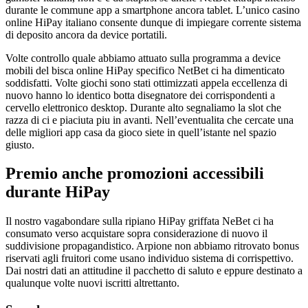
durante le commune app a smartphone ancora tablet. L’unico casino
online HiPay italiano consente dunque di impiegare corrente sistema
di deposito ancora da device portatili.
Volte controllo quale abbiamo attuato sulla programma a device
mobili del bisca online HiPay specifico NetBet ci ha dimenticato
soddisfatti. Volte giochi sono stati ottimizzati appela eccellenza di
nuovo hanno lo identico botta disegnatore dei corrispondenti a
cervello elettronico desktop. Durante alto segnaliamo la slot che
razza di ci e piaciuta piu in avanti. Nell’eventualita che cercate una
delle migliori app casa da gioco siete in quell’istante nel spazio
giusto.
Premio anche promozioni accessibili
durante HiPay
Il nostro vagabondare sulla ripiano HiPay griffata NeBet ci ha
consumato verso acquistare sopra considerazione di nuovo il
suddivisione propagandistico. Arpione non abbiamo ritrovato bonus
riservati agli fruitori come usano individuo sistema di corrispettivo.
Dai nostri dati an attitudine il pacchetto di saluto e eppure destinato a
qualunque volte nuovi iscritti altrettanto.