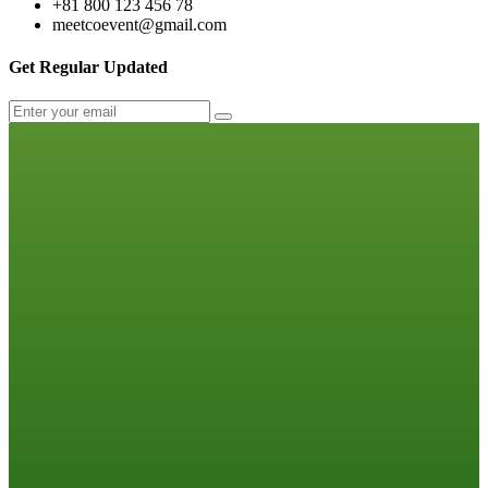
+81 800 123 456 78
meetcoevent@gmail.com
Get Regular Updated