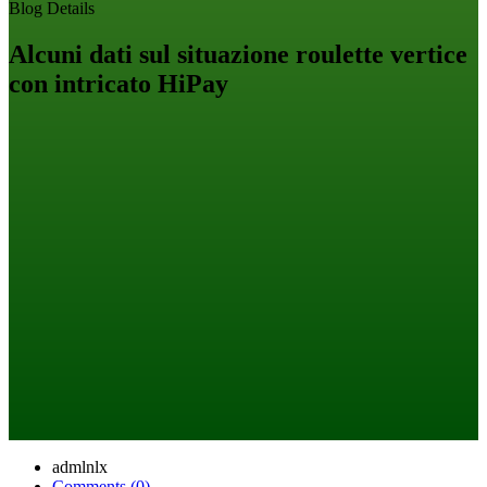
Blog Details
Alcuni dati sul situazione roulette vertice
con intricato HiPay
admlnlx
Comments (0)