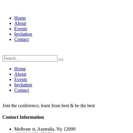
Home
About
Events
Invitation
Contact
Home
About
Events
Invitation
Contact
Join the conference, learn from best & be the best
Contact Information
Melbone st, Australia, Ny 12099