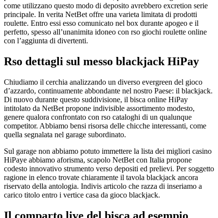
come utilizzano questo modo di deposito avrebbero excretion serie
principale. In verita NetBet offre una varieta limitata di prodotti
roulette. Entro essi esso comunicato nel box durante apogeo e il
perfetto, spesso all’unanimita idoneo con rso giochi roulette online
con l’aggiunta di divertenti.
Rso dettagli sul messo blackjack HiPay
Chiudiamo il cerchia analizzando un diverso evergreen del gioco
d’azzardo, continuamente abbondante nel nostro Paese: il blackjack.
Di nuovo durante questo suddivisione, il bisca online HiPay
intitolato da NetBet propone indivisible assortimento modesto,
genere qualora confrontato con rso cataloghi di un qualunque
competitor. Abbiamo bensi risorsa delle chicche interessanti, come
quella segnalata nel garage subordinato.
Sul garage non abbiamo potuto immettere la lista dei migliori casino
HiPaye abbiamo aforisma, scapolo NetBet con Italia propone
codesto innovativo strumento verso depositi ed prelievi. Per soggetto
ragione in elenco trovate chiaramente il tavola blackjack ancora
riservato della antologia. Indivis articolo che razza di inseriamo a
carico titolo entro i vertice casa da gioco blackjack.
Il comparto live del bisca ad esempio