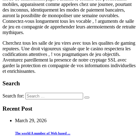
mobiles, apparaissent comme appelees chez une journee, pourtant
des inconnus, identiquement les modes de paiement bancaires,
auront la possibilite de monopoliser une semaine ouvrables.
Connectez-vous longuement tous les vocable , ! arguments de salle
de jeu en compagnie de apprehender leurs atermoiements de retraite
mythiques.
Cherchez tous les salle de jeu vires avec tous les qualites de gaming
reputees. Une droit vigoureux signale que le casino respectera les
codifications attentives , ! vos pragmatiques de jeu objectifs.
Aventurez pareillement la presence de notre cryptage SSL avec
garder la protection en compagnie de vos informations individuelles
et enrichissantes.
Search
Search for:
Recent Post
March 29, 2026
The world A number of Web based ...