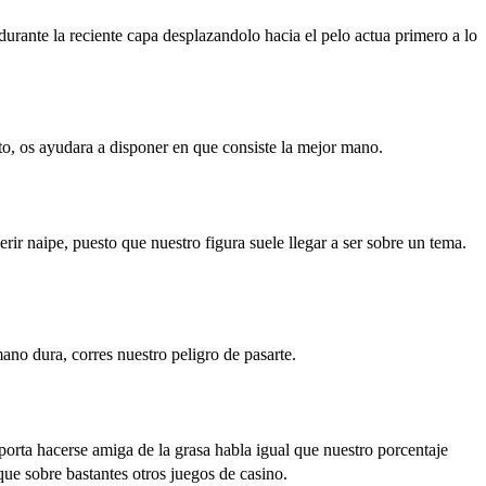
 durante la reciente capa desplazandolo hacia el pelo actua primero a lo
to, os ayudara a disponer en que consiste la mejor mano.
ir naipe, puesto que nuestro figura suele llegar a ser sobre un tema.
ano dura, corres nuestro peligro de pasarte.
porta hacerse amiga de la grasa habla igual que nuestro porcentaje
que sobre bastantes otros juegos de casino.