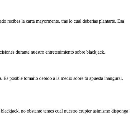
do recibes la carta mayormente, tras lo cual deberias plantarte. Esa
ecisiones durante nuestro entretenimiento sobre blackjack.
. Es posible tomarlo debido a la medio sobre tu apuesta inaugural,
 blackjack, no obstante temes cual nuestro crupier asimismo disponga