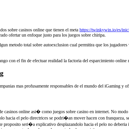
ados sobre casinos online que tienen el meta
https://twinkywin.io/es/inic
irado ofertar un enfoque justo para los juegos sobre chiripa.
 metodo total sobre autoexclusion cual permitira que los jugadores vuln
o con el fin de efectuar realidad la factoria del esparcimiento online m
ag
companias mas profusamente responsables de el mundo del iGaming y ofr
de casinos online asi� como juegos sobre casino en internet. No modo 
dolo hacia el pelo directrices se podri�an mover hacen con franqueza, seg
nte proposito seri�a explicativo desplazandolo hacia el pelo no deberia