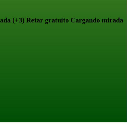
grada (+3) Retar gratuito Cargando mirada