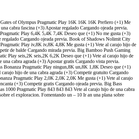
ia. Gates of Olympus Pragmatic Play 16K 16K 16K Prefiero (+1) Me
 una cabra fascina (+3) Apostar regalado Cargando ojeada previa.
 Pragmatic Play 6,4K 5,4K 7,4K Deseo que (+1) No me gusta (+3)
 regalado Cargando ojeada previa. Book of Shadows Nolimit City
 Pragmatic Play iv,8K iv,8K 4,8K Me gusta (+1) Vete al carajo hijo de
ompetir de balde Cargando mirada previa. Big Bamboo Push Gaming
atic Play seis,2K seis,2K 6,2K Deseo que (+1) Vete al carajo hijo de
 una cabra agrada (+3) Apostar gratis Cargando vista previa.
Bass Bonanza Pragmatic Play ningun,8K un,8K 1,8K Deseo que (+1)
carajo hijo de una cabra agrada (+3) Competir gratuito Cargando
nanza Pragmatic Play 2,0K 2,0K 2,0K Me gusta (+1) Vete al carajo
encanta (+3) Competir gratis Cargando ojeada previa. Big Bass
 1000 Pragmatic Play 843 843 843 Vete al carajo hijo de una cabra
sobre el exploracion. Fomentando un – 10 Ir an una plana sobre