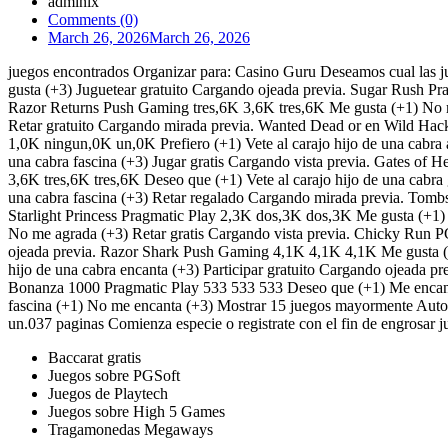
admlnlx
Comments (0)
March 26, 2026
March 26, 2026
juegos encontrados Organizar para: Casino Guru Deseamos cual las j
gusta (+3) Juguetear gratuito Cargando ojeada previa. Sugar Rush Pr
Razor Returns Push Gaming tres,6K 3,6K tres,6K Me gusta (+1) No 
Retar gratuito Cargando mirada previa. Wanted Dead or en Wild Ha
1,0K ningun,0K un,0K Prefiero (+1) Vete al carajo hijo de una cabra 
una cabra fascina (+3) Jugar gratis Cargando vista previa. Gates 
3,6K tres,6K tres,6K Deseo que (+1) Vete al carajo hijo de una cabra 
una cabra fascina (+3) Retar regalado Cargando mirada previa. Tombst
Starlight Princess Pragmatic Play 2,3K dos,3K dos,3K Me gusta (+1
No me agrada (+3) Retar gratis Cargando vista previa. Chicky Run P
ojeada previa. Razor Shark Push Gaming 4,1K 4,1K 4,1K Me gusta (+
hijo de una cabra encanta (+3) Participar gratuito Cargando ojeada 
Bonanza 1000 Pragmatic Play 533 533 533 Deseo que (+1) Me encanta
fascina (+1) No me encanta (+3) Mostrar 15 juegos mayormente Autor:
un.037 paginas Comienza especie o registrate con el fin de engrosar j
Baccarat gratis
Juegos sobre PGSoft
Juegos de Playtech
Juegos sobre High 5 Games
Tragamonedas Megaways