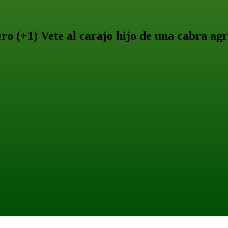
o (+1) Vete al carajo hijo de una cabra a