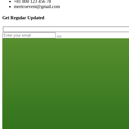
+81 800 123 456 78
meetcoevent@gmail.com
Get Regular Updated