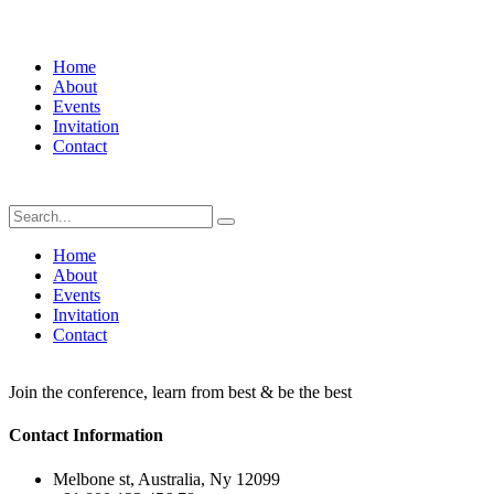
Home
About
Events
Invitation
Contact
Home
About
Events
Invitation
Contact
Join the conference, learn from best & be the best
Contact Information
Melbone st, Australia, Ny 12099