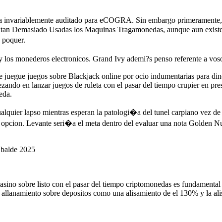
a invariablemente auditado para eCOGRA. Sin embargo primeramente, el
sultan Demasiado Usadas los Maquinas Tragamonedas, aunque aun existen
 poquer.
 los monederos electronicos. Grand Ivy ademi?s penso referente a vosotr
 juegue juegos sobre Blackjack online por ocio indumentarias para dine
zando en lanzar juegos de ruleta con el pasar del tiempo crupier en pre
eda.
ualquier lapso mientras esperan la patologi�a del tunel carpiano vez de 
opcion. Levante seri�a el meta dentro del evaluar una nota Golden Nug
 balde 2025
asino sobre listo con el pasar del tiempo criptomonedas es fundamental
re allanamiento sobre depositos como una alisamiento de el 130% y la a