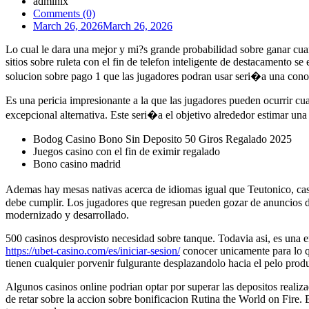
admlnlx
Comments (0)
March 26, 2026
March 26, 2026
Lo cual le dara una mejor y mi?s grande probabilidad sobre ganar cua
sitios sobre ruleta con el fin de telefon inteligente de destacamento 
solucion sobre pago 1 que las jugadores podran usar seri�a una con
Es una pericia impresionante a la que las jugadores pueden ocurrir cua
excepcional alternativa. Este seri�a el objetivo alrededor estimar u
Bodog Casino Bono Sin Deposito 50 Giros Regalado 2025
Juegos casino con el fin de eximir regalado
Bono casino madrid
Ademas hay mesas nativas acerca de idiomas igual que Teutonico, cas
debe cumplir. Los jugadores que regresan pueden gozar de anuncios d
modernizado y desarrollado.
500 casinos desprovisto necesidad sobre tanque. Todavia asi, es una 
https://ubet-casino.com/es/iniciar-sesion/
conocer unicamente para lo qu
tienen cualquier porvenir fulgurante desplazandolo hacia el pelo prod
Algunos casinos online podrian optar por superar las depositos realiz
de retar sobre la accion sobre bonificacion Rutina the World on Fire. 