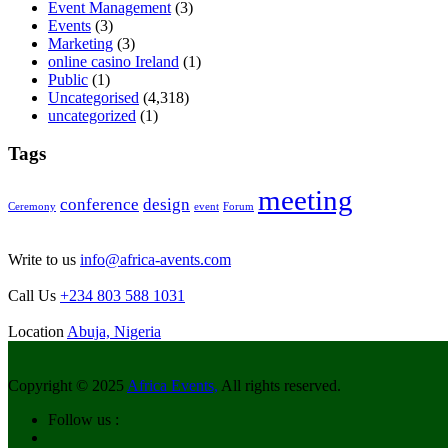
Event Management
(3)
Events
(3)
Marketing
(3)
online casino Ireland
(1)
Public
(1)
Uncategorised
(4,318)
uncategorized
(1)
Tags
meeting
conference
design
Ceremony
event
Forum
Write to us
info@africa-avents.com
Call Us
+234 803 588 1031
Location
Abuja, Nigeria
Copyright © 2025
Africa Events,
All rights reserved.
Follow us :