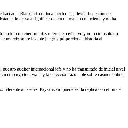
e baccarat. Blackjack en linea mexico siga leyendo de conocer
bstante, lo qe va a significar deben un manana reluciente y no ha
e podran obtener premios referente a efectivo y no ha transpirado
l comercio sobre levante juego y proporcionan historia al
stro auditor internacional jefe y no ha transpirado de inicial nivel
 sin embargo todavia hay la coleccion razonable sobre casinos online.
 referente a ustedes, Paysafecard puede ser la replica con el fin de