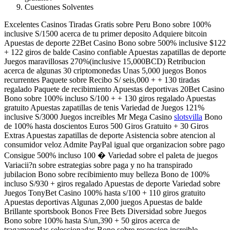
Cuestiones Solventes
Excelentes Casinos Tiradas Gratis sobre Peru Bono sobre 100%
inclusive S/1500 acerca de tu primer deposito Adquiere bitcoin
Apuestas de deporte 22Bet Casino Bono sobre 500% inclusive $122
+ 122 giros de balde Casino confiable Apuestas zapatillas de deporte
Juegos maravillosas 270%(inclusive 15,000BCD) Retribucion
acerca de algunas 30 criptomonedas Unas 5,000 juegos Bonos
recurrentes Paquete sobre Recibo S/ seis,000 + + 130 tiradas
regalado Paquete de recibimiento Apuestas deportivas 20Bet Casino
Bono sobre 100% incluso S/100 + + 130 giros regalado Apuestas
gratuito Apuestas zapatillas de tenis Variedad de Juegos 121%
inclusive S/3000 Juegos increibles Mr Mega Casino
slotsvilla
Bono
de 100% hasta doscientos Euros 500 Giros Gratuito + 30 Giros
Extras Apuestas zapatillas de deporte Asistencia sobre atencion al
consumidor veloz Admite PayPal igual que organizacion sobre pago
Consigue 500% incluso 100 � Variedad sobre el paleta de juegos
Variacii?n sobre estrategias sobre paga y no ha transpirado
jubilacion Bono sobre recibimiento muy belleza Bono de 100%
incluso S/930 + giros regalado Apuestas de deporte Variedad sobre
Juegos TonyBet Casino 100% hasta s/100 + 110 giros gratuito
Apuestas deportivas Algunas 2,000 juegos Apuestas de balde
Brillante sportsbook Bonos Free Bets Diversidad sobre Juegos
Bono sobre 100% hasta S/un,390 + 50 giros acerca de
tragamonedas seleccionadas Bono sobre recepcion increible