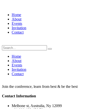
Home
About
Events
Invitation
Contact
Home
About
Events
Invitation
Contact
Join the conference, learn from best & be the best
Contact Information
Melbone st, Australia, Ny 12099