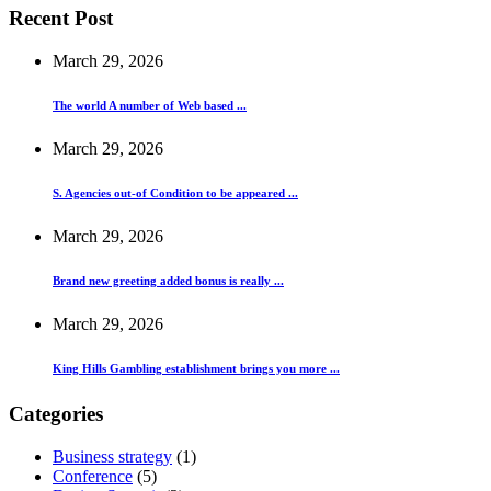
Recent Post
March 29, 2026
The world A number of Web based ...
March 29, 2026
S. Agencies out-of Condition to be appeared ...
March 29, 2026
Brand new greeting added bonus is really ...
March 29, 2026
King Hills Gambling establishment brings you more ...
Categories
Business strategy
(1)
Conference
(5)