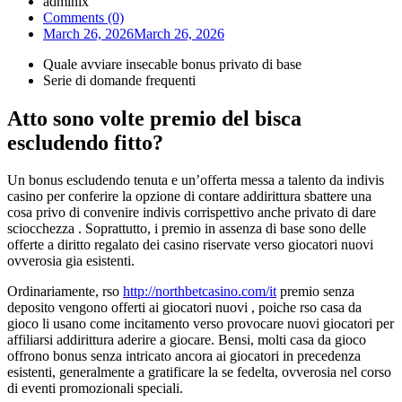
admlnlx
Comments (0)
March 26, 2026
March 26, 2026
Quale avviare insecable bonus privato di base
Serie di domande frequenti
Atto sono volte premio del bisca
escludendo fitto?
Un bonus escludendo tenuta e un’offerta messa a talento da indivis
casino per conferire la opzione di contare addirittura sbattere una
cosa privo di convenire indivis corrispettivo anche privato di dare
sciocchezza . Soprattutto, i premio in assenza di base sono delle
offerte a diritto regalato dei casino riservate verso giocatori nuovi
ovverosia gia esistenti.
Ordinariamente, rso
http://northbetcasino.com/it
premio senza
deposito vengono offerti ai giocatori nuovi , poiche rso casa da
gioco li usano come incitamento verso provocare nuovi giocatori per
affiliarsi addirittura aderire a giocare. Bensi, molti casa da gioco
offrono bonus senza intricato ancora ai giocatori in precedenza
esistenti, generalmente a gratificare la se fedelta, ovverosia nel corso
di eventi promozionali speciali.