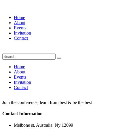
Home
About
Events
Invitation
Contact
Home
About
Events
Invitation
Contact
Join the conference, learn from best & be the best
Contact Information
Melbone st, Australia, Ny 12099