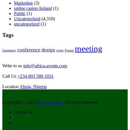
Marketing
(3)
online casino Ireland
(1)
Public
(1)
Uncategorised
(4,318)
uncategorized
(1)
Tags
meeting
conference
design
Ceremony
event
Forum
Write to us
info@africa-avents.com
Call Us
+234 803 588 1031
Location
Abuja, Nigeria
Copyright © 2025
Africa Events,
All rights reserved.
Follow us :