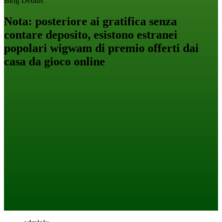
Blog Details
Nota: posteriore ai gratifica senza
contare deposito, esistono estranei
popolari wigwam di premio offerti dai
casa da gioco online