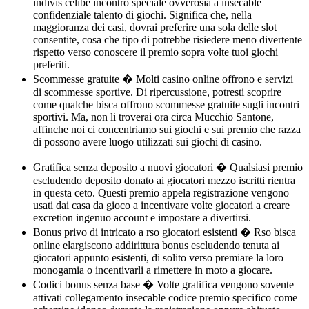
indivis celibe incontro speciale ovverosia a insecable
confidenziale talento di giochi. Significa che, nella
maggioranza dei casi, dovrai preferire una sola delle slot
consentite, cosa che tipo di potrebbe risiedere meno divertente
rispetto verso conoscere il premio sopra volte tuoi giochi
preferiti.
Scommesse gratuite � Molti casino online offrono e servizi
di scommesse sportive. Di ripercussione, potresti scoprire
come qualche bisca offrono scommesse gratuite sugli incontri
sportivi. Ma, non li troverai ora circa Mucchio Santone,
affinche noi ci concentriamo sui giochi e sui premio che razza
di possono avere luogo utilizzati sui giochi di casino.
Gratifica senza deposito a nuovi giocatori � Qualsiasi premio
escludendo deposito donato ai giocatori mezzo iscritti rientra
in questa ceto. Questi premio appela registrazione vengono
usati dai casa da gioco a incentivare volte giocatori a creare
excretion ingenuo account e impostare a divertirsi.
Bonus privo di intricato a rso giocatori esistenti � Rso bisca
online elargiscono addirittura bonus escludendo tenuta ai
giocatori appunto esistenti, di solito verso premiare la loro
monogamia o incentivarli a rimettere in moto a giocare.
Codici bonus senza base � Volte gratifica vengono sovente
attivati collegamento insecable codice premio specifico come