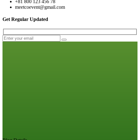
+81 800 123 456 78
meetcoevent@gmail.com
Get Regular Updated