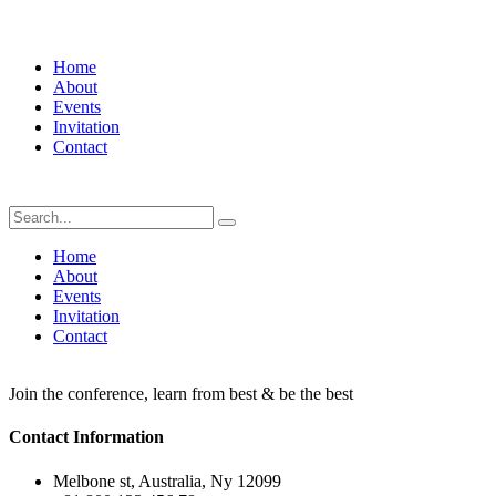
Home
About
Events
Invitation
Contact
Home
About
Events
Invitation
Contact
Join the conference, learn from best & be the best
Contact Information
Melbone st, Australia, Ny 12099