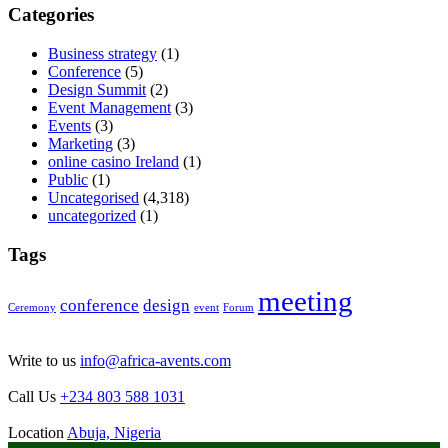
Categories
Business strategy
(1)
Conference
(5)
Design Summit
(2)
Event Management
(3)
Events
(3)
Marketing
(3)
online casino Ireland
(1)
Public
(1)
Uncategorised
(4,318)
uncategorized
(1)
Tags
meeting
conference
design
Ceremony
event
Forum
Write to us
info@africa-avents.com
Call Us
+234 803 588 1031
Location
Abuja, Nigeria