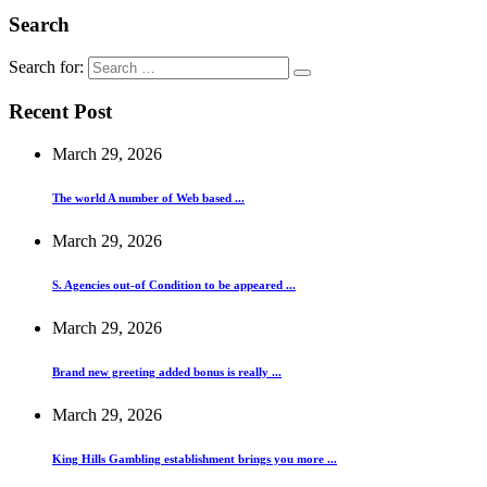
Search
Search for:
Recent Post
March 29, 2026
The world A number of Web based ...
March 29, 2026
S. Agencies out-of Condition to be appeared ...
March 29, 2026
Brand new greeting added bonus is really ...
March 29, 2026
King Hills Gambling establishment brings you more ...