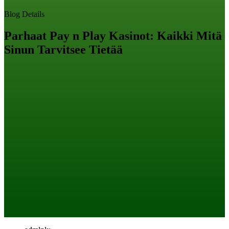
Blog Details
Parhaat Pay n Play Kasinot: Kaikki Mitä
Sinun Tarvitsee Tietää