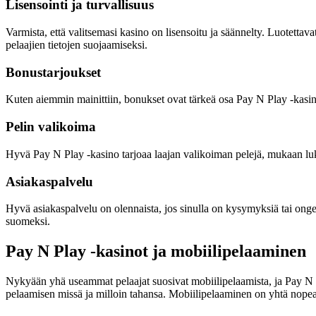
Lisensointi ja turvallisuus
Varmista, että valitsemasi kasino on lisensoitu ja säännelty. Luotettav
pelaajien tietojen suojaamiseksi.
Bonustarjoukset
Kuten aiemmin mainittiin, bonukset ovat tärkeä osa Pay N Play -kasinoi
Pelin valikoima
Hyvä Pay N Play -kasino tarjoaa laajan valikoiman pelejä, mukaan lukien
Asiakaspalvelu
Hyvä asiakaspalvelu on olennaista, jos sinulla on kysymyksiä tai ongelm
suomeksi.
Pay N Play -kasinot ja mobiilipelaaminen
Nykyään yhä useammat pelaajat suosivat mobiilipelaamista, ja Pay N Pla
pelaamisen missä ja milloin tahansa. Mobiilipelaaminen on yhtä nopeaa