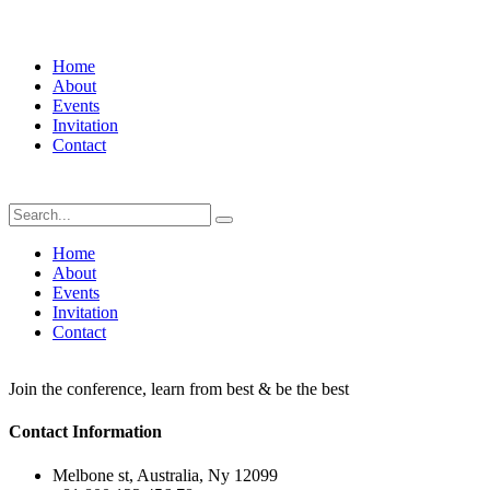
Home
About
Events
Invitation
Contact
Home
About
Events
Invitation
Contact
Join the conference, learn from best & be the best
Contact Information
Melbone st, Australia, Ny 12099