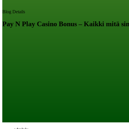
Blog Details
Pay N Play Casino Bonus – Kaikki mitä sinu