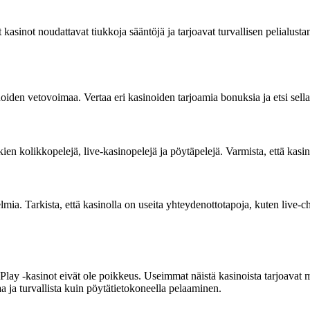
at kasinot noudattavat tiukkoja sääntöjä ja tarjoavat turvallisen pelialu
den vetovoimaa. Vertaa eri kasinoiden tarjoamia bonuksia ja etsi sellais
 kolikkopelejä, live-kasinopelejä ja pöytäpelejä. Varmista, että kasino 
ia. Tarkista, että kasinolla on useita yhteydenottotapoja, kuten live-cha
y -kasinot eivät ole poikkeus. Useimmat näistä kasinoista tarjoavat mob
 ja turvallista kuin pöytätietokoneella pelaaminen.