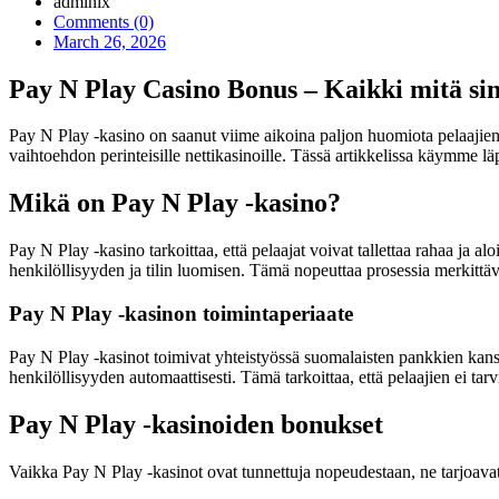
admlnlx
Comments (0)
March 26, 2026
Pay N Play Casino Bonus – Kaikki mitä sinu
Pay N Play -kasino on saanut viime aikoina paljon huomiota pelaajien
vaihtoehdon perinteisille nettikasinoille. Tässä artikkelissa käymme lä
Mikä on Pay N Play -kasino?
Pay N Play -kasino tarkoittaa, että pelaajat voivat tallettaa rahaa ja 
henkilöllisyyden ja tilin luomisen. Tämä nopeuttaa prosessia merkittäväst
Pay N Play -kasinon toimintaperiaate
Pay N Play -kasinot toimivat yhteistyössä suomalaisten pankkien kanssa,
henkilöllisyyden automaattisesti. Tämä tarkoittaa, että pelaajien ei ta
Pay N Play -kasinoiden bonukset
Vaikka Pay N Play -kasinot ovat tunnettuja nopeudestaan, ne tarjoavat 