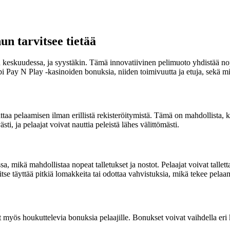
n tarvitsee tietää
 keskuudessa, ja syystäkin. Tämä innovatiivinen pelimuoto yhdistää no
pi Pay N Play -kasinoiden bonuksia, niiden toimivuutta ja etuja, sekä mi
aloittaa pelaamisen ilman erillistä rekisteröitymistä. Tämä on mahdollist
i, ja pelaajat voivat nauttia peleistä lähes välittömästi.
 mikä mahdollistaa nopeat talletukset ja nostot. Pelaajat voivat tallett
rvitse täyttää pitkiä lomakkeita tai odottaa vahvistuksia, mikä tekee pel
myös houkuttelevia bonuksia pelaajille. Bonukset voivat vaihdella eri k