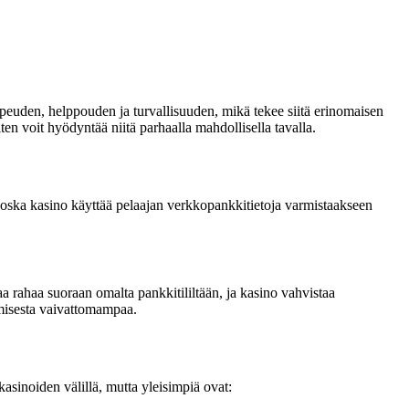
peuden, helppouden ja turvallisuuden, mikä tekee siitä erinomaisen
ten voit hyödyntää niitä parhaalla mahdollisella tavalla.
a, koska kasino käyttää pelaajan verkkopankkitietoja varmistaakseen
aa rahaa suoraan omalta pankkitililtään, ja kasino vahvistaa
aamisesta vaivattomampaa.
asinoiden välillä, mutta yleisimpiä ovat: