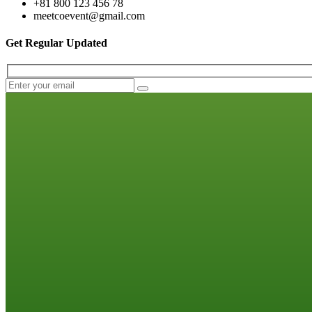
+81 800 123 456 78
meetcoevent@gmail.com
Get Regular Updated