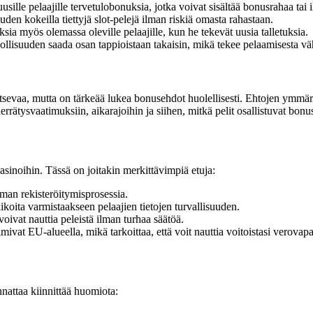
ille pelaajille tervetulobonuksia, jotka voivat sisältää bonusrahaa tai i
en kokeilla tiettyjä slot-pelejä ilman riskiä omasta rahastaan.
ksia myös olemassa oleville pelaajille, kun he tekevät uusia talletuksia.
llisuuden saada osan tappioistaan takaisin, mikä tekee pelaamisesta vä
sevaa, mutta on tärkeää lukea bonusehdot huolellisesti. Ehtojen ymmärtä
errätysvaatimuksiin, aikarajoihin ja siihen, mitkä pelit osallistuvat bonu
kasinoihin. Tässä on joitakin merkittävimpiä etuja:
lman rekisteröitymisprosessia.
koita varmistaakseen pelaajien tietojen turvallisuuden.
voivat nauttia peleistä ilman turhaa säätöä.
ivat EU-alueella, mikä tarkoittaa, että voit nauttia voitoistasi verovapa
nattaa kiinnittää huomiota: