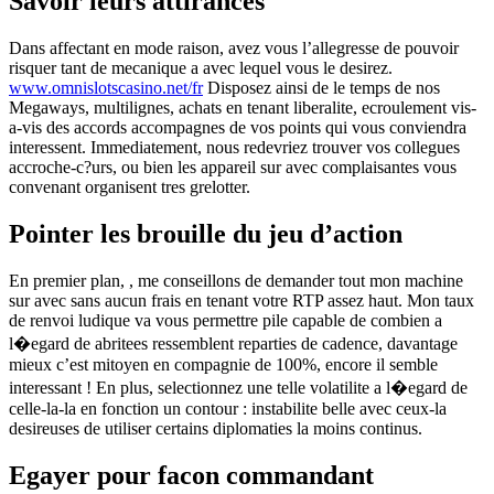
Savoir leurs attirances
Dans affectant en mode raison, avez vous l’allegresse de pouvoir
risquer tant de mecanique a avec lequel vous le desirez.
www.omnislotscasino.net/fr
Disposez ainsi de le temps de nos
Megaways, multilignes, achats en tenant liberalite, ecroulement vis-
a-vis des accords accompagnes de vos points qui vous conviendra
interessent. Immediatement, nous redevriez trouver vos collegues
accroche-c?urs, ou bien les appareil sur avec complaisantes vous
convenant organisent tres grelotter.
Pointer les brouille du jeu d’action
En premier plan, , me conseillons de demander tout mon machine
sur avec sans aucun frais en tenant votre RTP assez haut. Mon taux
de renvoi ludique va vous permettre pile capable de combien a
l�egard de abritees ressemblent reparties de cadence, davantage
mieux c’est mitoyen en compagnie de 100%, encore il semble
interessant ! En plus, selectionnez une telle volatilite a l�egard de
celle-la-la en fonction un contour : instabilite belle avec ceux-la
desireuses de utiliser certains diplomaties la moins continus.
Egayer pour facon commandant