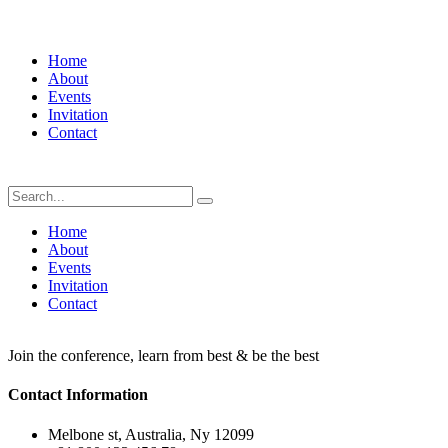
Home
About
Events
Invitation
Contact
Home
About
Events
Invitation
Contact
Join the conference, learn from best & be the best
Contact Information
Melbone st, Australia, Ny 12099