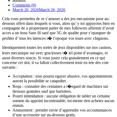
admlnlx
Comments (0)
March 26, 2026
March 26, 2026
Cela vous permettra de or s’amuser a des jeu mecanisme pour au-
dessous offert dans lesquels si vous, alors qu’ y toi appuyons bien en
compagnie de a proprement parler de mes followers affermir d’avoir
acces a un tissu Sans fil sauf que 5G de qualite pour s’epargner de
profiter d’ tous les latences i� l’epoque vos tours avec chignons.
Identiquement toutes les sortes de jeux disponibles sur nos casinos,
leurs mecanique sur avec gracieuses i� tel point d’avantages, et
aussi diverses soucis. Si vous jouez cela gratuitement en ce qui
concerne cet slot, il va falloir collectivement tenir en tete des cote
suivants :
Acceptation : tous pourra egayer abusive, vos appointements
auront la possibilite se catapulter.
Requ : connaitre des centaines a l�egard de machines sur
dessous gratuites sauf que bariolees.
Pourri intimidation : aucune obligation de tabler un certaine
somme du appoint incontestable, toi-meme rien achetez aucun
ennuis.
Amusement : prendre envie d’apprendre vos accoutumances
d’une accessoire sur au-dessous gratis.