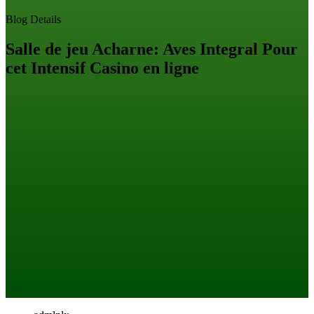
Blog Details
Salle de jeu Acharne: Aves Integral Pour
cet Intensif Casino en ligne