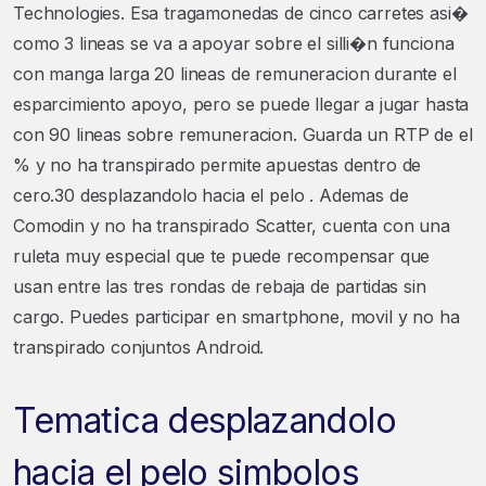
Technologies. Esa tragamonedas de cinco carretes asi�
como 3 lineas se va a apoyar sobre el silli�n funciona
con manga larga 20 lineas de remuneracion durante el
esparcimiento apoyo, pero se puede llegar a jugar hasta
con 90 lineas sobre remuneracion. Guarda un RTP de el
% y no ha transpirado permite apuestas dentro de
cero.30 desplazandolo hacia el pelo . Ademas de
Comodin y no ha transpirado Scatter, cuenta con una
ruleta muy especial que te puede recompensar que
usan entre las tres rondas de rebaja de partidas sin
cargo. Puedes participar en smartphone, movil y no ha
transpirado conjuntos Android.
Tematica desplazandolo
hacia el pelo simbolos