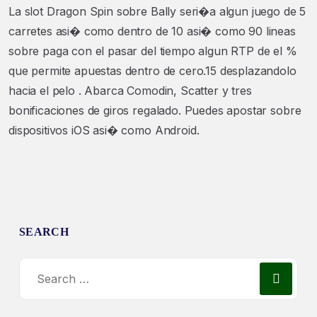
La slot Dragon Spin sobre Bally seri�a algun juego de 5
carretes asi� como dentro de 10 asi� como 90 lineas
sobre paga con el pasar del tiempo algun RTP de el %
que permite apuestas dentro de cero.15 desplazandolo
hacia el pelo . Abarca Comodin, Scatter y tres
bonificaciones de giros regalado. Puedes apostar sobre
dispositivos iOS asi� como Android.
SEARCH