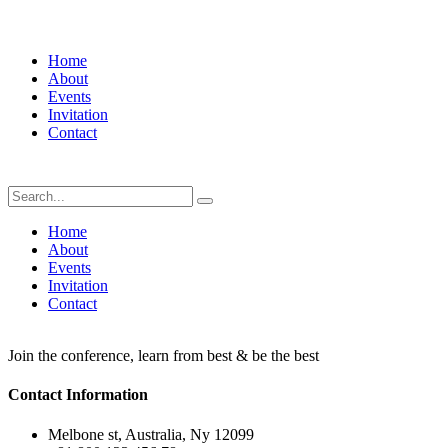
Home
About
Events
Invitation
Contact
Home
About
Events
Invitation
Contact
Join the conference, learn from best & be the best
Contact Information
Melbone st, Australia, Ny 12099