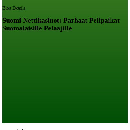
Blog Details
Suomi Nettikasinot: Parhaat Pelipaikat
Suomalaisille Pelaajille