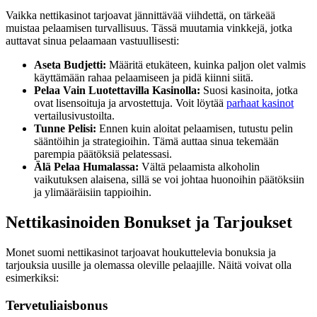
Vaikka nettikasinot tarjoavat jännittävää viihdettä, on tärkeää
muistaa pelaamisen turvallisuus. Tässä muutamia vinkkejä, jotka
auttavat sinua pelaamaan vastuullisesti:
Aseta Budjetti:
Määritä etukäteen, kuinka paljon olet valmis
käyttämään rahaa pelaamiseen ja pidä kiinni siitä.
Pelaa Vain Luotettavilla Kasinolla:
Suosi kasinoita, jotka
ovat lisensoituja ja arvostettuja. Voit löytää
parhaat kasinot
vertailusivustoilta.
Tunne Pelisi:
Ennen kuin aloitat pelaamisen, tutustu pelin
sääntöihin ja strategioihin. Tämä auttaa sinua tekemään
parempia päätöksiä pelatessasi.
Älä Pelaa Humalassa:
Vältä pelaamista alkoholin
vaikutuksen alaisena, sillä se voi johtaa huonoihin päätöksiin
ja ylimääräisiin tappioihin.
Nettikasinoiden Bonukset ja Tarjoukset
Monet suomi nettikasinot tarjoavat houkuttelevia bonuksia ja
tarjouksia uusille ja olemassa oleville pelaajille. Näitä voivat olla
esimerkiksi:
Tervetuliaisbonus