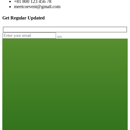
+81 800 123 456 78
meetcoevent@gmail.com
Get Regular Updated