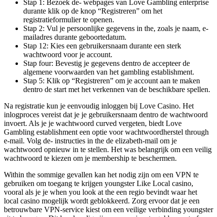
Stap 1: Bezoek de- webpages van Love Gambling enterprise
durante klik op de knop “Registreren” om het
registratieformulier te openen.
Stap 2: Vul je persoonlijke gegevens in the, zoals je naam, e-
mailadres durante geboortedatum.
Stap 12: Kies een gebruikersnaam durante een sterk
wachtwoord voor je account.
Stap four: Bevestig je gegevens dentro de accepteer de
algemene voorwaarden van het gambling establishment.
Stap 5: Klik op “Registreren” om je account aan te maken
dentro de start met het verkennen van de beschikbare spellen.
Na registratie kun je eenvoudig inloggen bij Love Casino. Het
inlogproces vereist dat je je gebruikersnaam dentro de wachtwoord
invoert. Als je je wachtwoord curved vergeten, biedt Love
Gambling establishment een optie voor wachtwoordherstel through
e-mail. Volg de- instructies in the de elizabeth-mail om je
wachtwoord opnieuw in te stellen. Het was belangrijk om een veilig
wachtwoord te kiezen om je membership te beschermen.
Within the sommige gevallen kan het nodig zijn om een VPN te
gebruiken om toegang te krijgen youngster Like Local casino,
vooral als je je when you look at the een regio bevindt waar het
local casino mogelijk wordt geblokkeerd. Zorg ervoor dat je een
betrouwbare VPN-service kiest om een veilige verbinding youngster