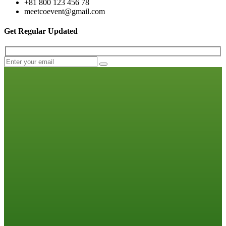
+81 800 123 456 78
meetcoevent@gmail.com
Get Regular Updated