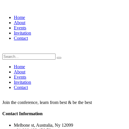
Home
About
Events
Invitation
Contact
Home
About
Events
Invitation
Contact
Join the conference, learn from best & be the best
Contact Information
Melbone st, Australia, Ny 12099