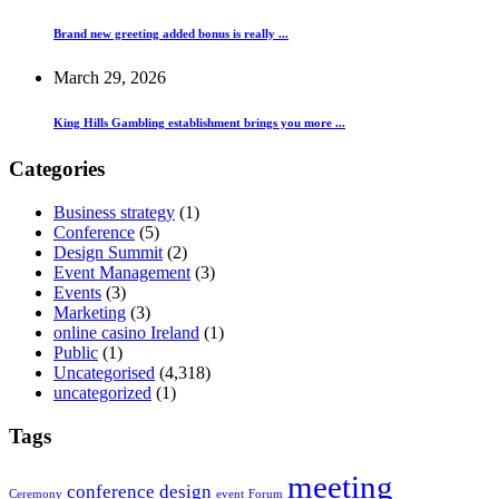
Brand new greeting added bonus is really ...
March 29, 2026
King Hills Gambling establishment brings you more ...
Categories
Business strategy
(1)
Conference
(5)
Design Summit
(2)
Event Management
(3)
Events
(3)
Marketing
(3)
online casino Ireland
(1)
Public
(1)
Uncategorised
(4,318)
uncategorized
(1)
Tags
meeting
conference
design
Ceremony
event
Forum