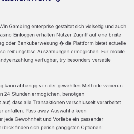
 Gambling enterprise gestaltet sich vielseitig und auch
ino Einloggen erhalten Nutzer Zugriff auf eine breite
ag oder Bankuberweisung � die Plattform bietet actuelle
nso reibungslose Auszahlungen ermoglichen. Fur mobile
andyeinzahlung verfugbar, try besonders versatile
ng kann abhangig von der gewahlten Methode variieren.
on 24 Stunden ermoglichen, benotigen
 auf, dass alle Transaktionen verschlusselt verarbeitet
er anfallen. Pass away Auswahl a keen
ur jede Gewohnheit und Vorliebe ein passender
erblick finden sich perish gangigsten Optionen: