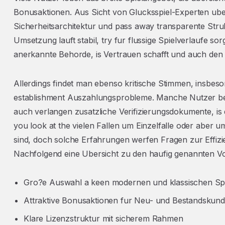
Bonusaktionen. Aus Sicht von Glucksspiel-Experten ube
Sicherheitsarchitektur und pass away transparente Str
Umsetzung lauft stabil, try fur flussige Spielverlaufe so
anerkannte Behorde, is Vertrauen schafft und auch den
Allerdings findet man ebenso kritische Stimmen, insbe
establishment Auszahlungsprobleme. Manche Nutzer be
auch verlangen zusatzliche Verifizierungsdokumente, is
you look at the vielen Fallen um Einzelfalle oder aber
sind, doch solche Erfahrungen werfen Fragen zur Effiz
Nachfolgend eine Ubersicht zu den haufig genannten Vo
Gro?e Auswahl a keen modernen und klassischen Sp
Attraktive Bonusaktionen fur Neu- und Bestandskun
Klare Lizenzstruktur mit sicherem Rahmen