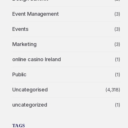
Event Management
(3)
Events
(3)
Marketing
(3)
online casino Ireland
(1)
Public
(1)
Uncategorised
(4,318)
uncategorized
(1)
TAGS