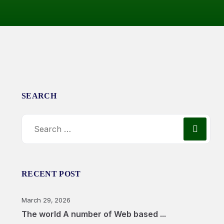
SEARCH
RECENT POST
March 29, 2026
The world A number of Web based ...