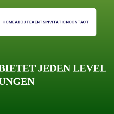
HOME
ABOUT
EVENTS
INVITATION
CONTACT
BIETET JEDEN LEVEL
NUNGEN