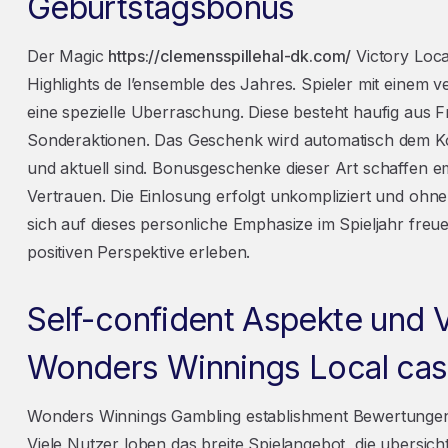
Geburtstagsbonus
Der Magic
https://clemensspillehal-dk.com/
Victory Loca
Highlights de l’ensemble des Jahres. Spieler mit einem v
eine spezielle Uberraschung. Diese besteht haufig aus F
Sonderaktionen. Das Geschenk wird automatisch dem Kont
und aktuell sind. Bonusgeschenke dieser Art schaffen 
Vertrauen. Die Einlosung erfolgt unkompliziert und ohn
sich auf dieses personliche Emphasize im Spieljahr fre
positiven Perspektive erleben.
Self-confident Aspekte und 
Wonders Winnings Local cas
Wonders Winnings Gambling establishment Bewertungen z
Viele Nutzer loben das breite Spielangebot, die ubersich