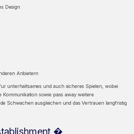
es Design
anderen Anbietern
 fur unterhaltsames und auch sicheres Spielen, wobei
ne Kommunikation sowie pass away weitere
de Schwachen ausgleichen und das Vertrauen langfristig
stablishment �