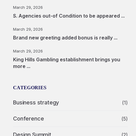
March 29, 2026
S. Agencies out-of Condition to be appeared ...
March 29, 2026
Brand new greeting added bonus is really ...
March 29, 2026
King Hills Gambling establishment brings you
more ...
CATEGORIES
Business strategy
(1)
Conference
(5)
Design Summit
(2)