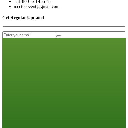
+81 800 123 456 78
meetcoevent@gmail.com
Get Regular Updated