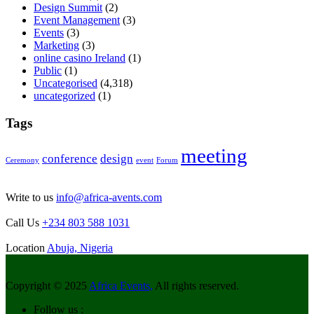
Design Summit
(2)
Event Management
(3)
Events
(3)
Marketing
(3)
online casino Ireland
(1)
Public
(1)
Uncategorised
(4,318)
uncategorized
(1)
Tags
meeting
conference
design
Ceremony
event
Forum
Write to us
info@africa-avents.com
Call Us
+234 803 588 1031
Location
Abuja, Nigeria
Copyright © 2025
Africa Events,
All rights reserved.
Follow us :