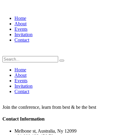
Home
About
Events
Invitation
Contact
Home
About
Events
Invitation
Contact
Join the conference, learn from best & be the best
Contact Information
Melbone st, Australia, Ny 12099