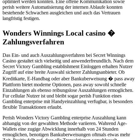
optimiert werden konnten. Eine offene Kommunikation sowie
perish weitere Automatisierung der internen Ablaufe konnten
bestehende Schwachen ausgleichen und auch das Vertrauen
langfristig festigen.
Wonders Winnings Local casino �
Zahlungsverfahren
Das Ein- und auch Auszahlungsverfahren bei Secret Winnings
Casino gestaltet sich vielseitig und anwenderfreundlich. Nach dem
Secret Victory Gambling establishment Einloggen erhalten Nutzer
Zugriff auf eine breite Auswahl sicherer Zahlungsanbieter. Ob
Kreditkarte, E-Handbag oder aber Bankuberweisung � pass away
Plattform bietet moderne Optionen, pass away sowohl schnelle
Einzahlungen als ebenso reibungslose Auszahlungen ermoglichen.
Fur cellular Nutzer ist und bleibt sogar perish Funktion eines
Gambling enterprise mit Handyeinzahlung verfugbar, is besonders
flexible Transaktionen erlaubt.
Perish Wonders Victory Gambling enterprise Auszahlung kann
abhangig von der gewahlten Methode variieren. Wahrend Age-
Wallets eine zugige Abwicklung innerhalb von 24 Stunden
ermoglichen, benotigen Bankuberweisungen oftmals etwas mehr