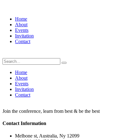
Home
About
Events
Invitation
Contact
Home
About
Events
Invitation
Contact
Join the conference, learn from best & be the best
Contact Information
Melbone st, Australia, Ny 12099