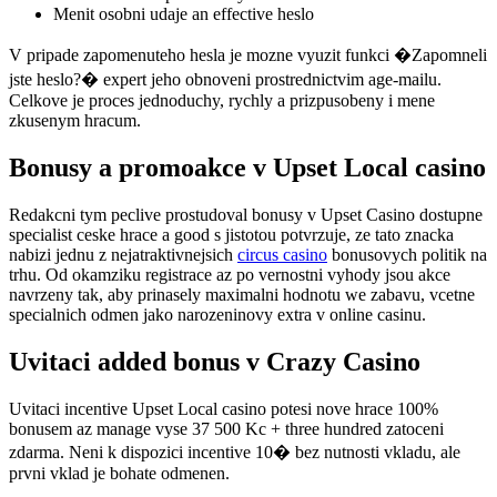
Menit osobni udaje an effective heslo
V pripade zapomenuteho hesla je mozne vyuzit funkci �Zapomneli
jste heslo?� expert jeho obnoveni prostrednictvim age-mailu.
Celkove je proces jednoduchy, rychly a prizpusobeny i mene
zkusenym hracum.
Bonusy a promoakce v Upset Local casino
Redakcni tym peclive prostudoval bonusy v Upset Casino dostupne
specialist ceske hrace a good s jistotou potvrzuje, ze tato znacka
nabizi jednu z nejatraktivnejsich
circus casino
bonusovych politik na
trhu. Od okamziku registrace az po vernostni vyhody jsou akce
navrzeny tak, aby prinasely maximalni hodnotu we zabavu, vcetne
specialnich odmen jako narozeninovy extra v online casinu.
Uvitaci added bonus v Crazy Casino
Uvitaci incentive Upset Local casino potesi nove hrace 100%
bonusem az manage vyse 37 500 Kc + three hundred zatoceni
zdarma. Neni k dispozici incentive 10� bez nutnosti vkladu, ale
prvni vklad je bohate odmenen.