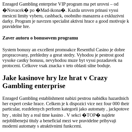
Enraged Gambling enterprise VIP program ma pet urovni – od
�Novacek� po �Mad-ikona�. Kazda uroven prinasi vyssi
mesicni limity vyberu, cashback, osobniho manazera a exkluzivni
darky. Program je navrzen specialist aktivni hrace a good motivuje k
pravidelne hre.
Zaver autoru o bonusovem programu
System bonusy an excellent promoakce Resentful Casino je dobre
propracovany, prehledny a great stedry. Vyhodou je pestrost good
vysoke castky bonusu, nevyhodou muze byt vyssi pozadavek na
protoceni. Celkove vsak znacka v teto oblasti silne boduje.
Jake kasinove hry lze hrat v Crazy
Gambling enterprise
Enraged Gambling establishment nabizi pestrou nabidku hazardnich
her expert ceske hrace. Celkem je k dispozici vice nez four 000 their
particular, rozdelenych perform kategorii jako automaty , jackpotove
hry , stolni hry a real time kasino . V sekci �TOP� najdete
nejoblibenejsi tituly a beneficial mezi we pravidelne pribyvaji
moderni automaty s atraktivnimi funkcemi.