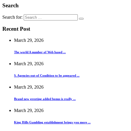
Search
Search for:
Recent Post
March 29, 2026
The world A number of Web based ...
March 29, 2026
S. Agencies out-of Condition to be appeared ...
March 29, 2026
Brand new greeting added bonus is really ...
March 29, 2026
King Hills Gambling establishment brings you more ...