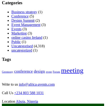
Categories
Business strategy
(1)
Conference
(5)
Design Summit
(2)
Event Management
(3)
Events
(3)
Marketing
(3)
online casino Ireland
(1)
Public
(1)
Uncategorised
(4,318)
uncategorized
(1)
Tags
meeting
conference
design
Ceremony
event
Forum
Write to us
info@africa-avents.com
Call Us
+234 803 588 1031
Location
Abuja, Nigeria