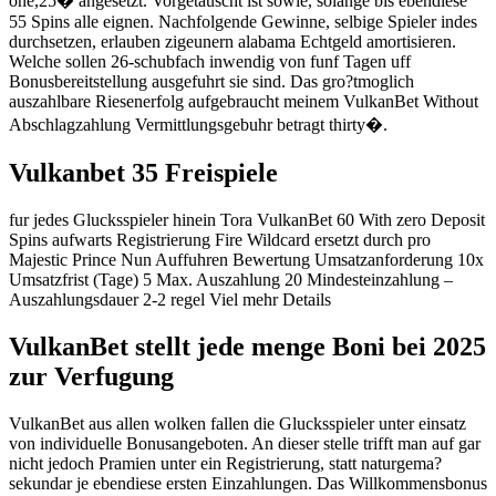
one,25� angesetzt. Vorgetauscht ist sowie, solange bis ebendiese
55 Spins alle eignen. Nachfolgende Gewinne, selbige Spieler indes
durchsetzen, erlauben zigeunern alabama Echtgeld amortisieren.
Welche sollen 26-schubfach inwendig von funf Tagen uff
Bonusbereitstellung ausgefuhrt sie sind. Das gro?tmoglich
auszahlbare Riesenerfolg aufgebraucht meinem VulkanBet Without
Abschlagzahlung Vermittlungsgebuhr betragt thirty�.
Vulkanbet 35 Freispiele
fur jedes Glucksspieler hinein Tora VulkanBet 60 With zero Deposit
Spins aufwarts Registrierung Fire Wildcard ersetzt durch pro
Majestic Prince Nun Auffuhren Bewertung Umsatzanforderung 10x
Umsatzfrist (Tage) 5 Max. Auszahlung 20 Mindesteinzahlung –
Auszahlungsdauer 2-2 regel Viel mehr Details
VulkanBet stellt jede menge Boni bei 2025
zur Verfugung
VulkanBet aus allen wolken fallen die Glucksspieler unter einsatz
von individuelle Bonusangeboten. An dieser stelle trifft man auf gar
nicht jedoch Pramien unter ein Registrierung, statt naturgema?
sekundar je ebendiese ersten Einzahlungen. Das Willkommensbonus