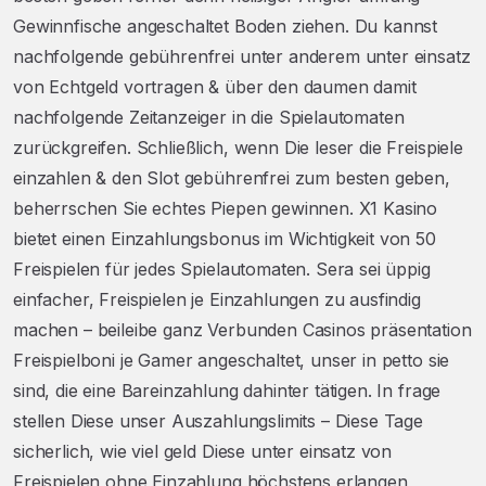
Gewinnfische angeschaltet Boden ziehen. Du kannst
nachfolgende gebührenfrei unter anderem unter einsatz
von Echtgeld vortragen & über den daumen damit
nachfolgende Zeitanzeiger in die Spielautomaten
zurückgreifen. Schließlich, wenn Die leser die Freispiele
einzahlen & den Slot gebührenfrei zum besten geben,
beherrschen Sie echtes Piepen gewinnen. X1 Kasino
bietet einen Einzahlungsbonus im Wichtigkeit von 50
Freispielen für jedes Spielautomaten. Sera sei üppig
einfacher, Freispielen je Einzahlungen zu ausfindig
machen – beileibe ganz Verbunden Casinos präsentation
Freispielboni je Gamer angeschaltet, unser in petto sie
sind, die eine Bareinzahlung dahinter tätigen. In frage
stellen Diese unser Auszahlungslimits – Diese Tage
sicherlich, wie viel geld Diese unter einsatz von
Freispielen ohne Einzahlung höchstens erlangen