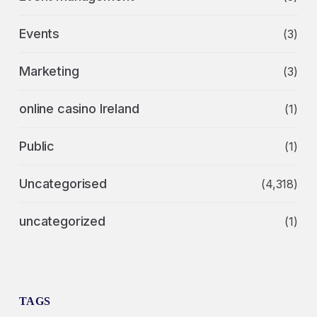
Events
(3)
Marketing
(3)
online casino Ireland
(1)
Public
(1)
Uncategorised
(4,318)
uncategorized
(1)
TAGS