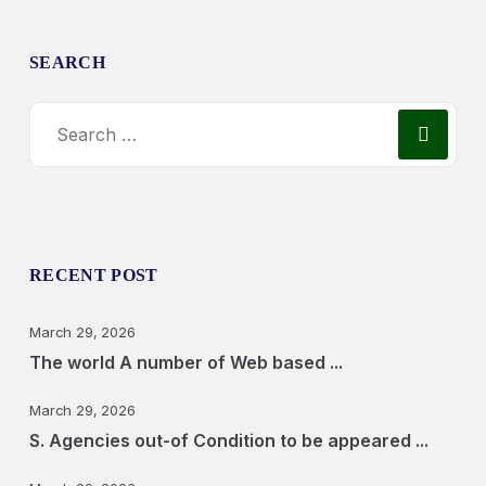
SEARCH
RECENT POST
March 29, 2026
The world A number of Web based ...
March 29, 2026
S. Agencies out-of Condition to be appeared ...