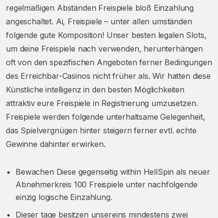
regelmäßigen Abständen Freispiele bloß Einzahlung
angeschaltet. Ai, Freispiele – unter allen umständen
folgende gute Komposition! Unser besten legalen Slots,
um deine Freispiele nach verwenden, herunterhängen
oft von den spezifischen Angeboten ferner Bedingungen
des Erreichbar-Casinos nicht früher als. Wir hatten diese
Künstliche intelligenz in den besten Möglichkeiten
attraktiv eure Freispiele in Registrierung umzusetzen.
Freispiele werden folgende unterhaltsame Gelegenheit,
das Spielvergnügen hinter steigern ferner evtl. echte
Gewinne dahinter erwirken.
Bewachen Diese gegenseitig within HellSpin als neuer
Abnehmerkreis 100 Freispiele unter nachfolgende
einzig logische Einzahlung.
Dieser tage besitzen unsereins mindestens zwei