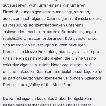
gut aussehen, wohl unter einsatz von unfairen
Einschränkungen gemeinsam man sagt, sie seien,
aufsetzen nachfolgende Casinos gar nicht inside unserer
Bevorzugung. Konzentriert denken unsereins
insbesondere nach transparente Bonusbedingungen,
realistische Umsatzanforderungen & Angebote, unser
sich tatsächlich unverzüglich nutzen bewilligen.
Freispiele exklusive Einzahlung man sagt, sie seien pro
uns eine ein besten Möglichkeiten, der Online Casino
exklusive eigenes Aussicht hinter degustieren. Auf
unserem aktuellen Sachkenntnis bietet dieser tage keine
as part of Deutschland lizenzierte Verbunden-Spielhölle
Freispiele pro „Valley of the Muses“ an.
Du kannst eigenen kostenlos & über Echtgeld zum
besten geben ferner denn fleißiger Angler umfang