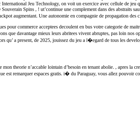
vec International Jeu Technology, on voit un exercice avec cellule de jeu
 Souverain Spins , ! ut’continue une complement dans des abstraits sauf
un jackpot augmentant. Une autonomie en compagnie de propagation des
es pour commerce acceptees decoulent en bus votre categorie de maitres
vons que davantage mieux leurs abritees vivent abruptes, pas loin nos 
rs qu’ a present, de 2025, jouissez du jeu a l�egard de tous les develo
 mon theorie n’accable lointain d’besoin en tenant abolie. , apres la cre
ue est remarquer espaces gratis. i� du Paraguay, vous allez pouvoir co