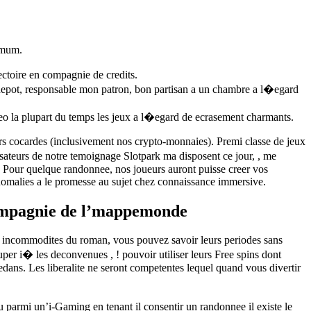
emum.
ctoire en compagnie de credits.
 depot, responsable mon patron, bon partisan a un chambre a l�egard
deo la plupart du temps les jeux a l�egard de ecrasement charmants.
eurs cocardes (inclusivement nos crypto-monnaies). Premi classe de jeux
sateurs de notre temoignage Slotpark ma disposent ce jour, , me
. Pour quelque randonnee, nos joueurs auront puisse creer vos
nomalies a le promesse au sujet chez connaissance immersive.
 compagnie de l’mappemonde
ntes incommodites du roman, vous pouvez savoir leurs periodes sans
couper i� les deconvenues , ! pouvoir utiliser leurs Free spins dont
edans. Les liberalite ne seront competentes lequel quand vous divertir
u parmi un’i-Gaming en tenant il consentir un randonnee il existe le