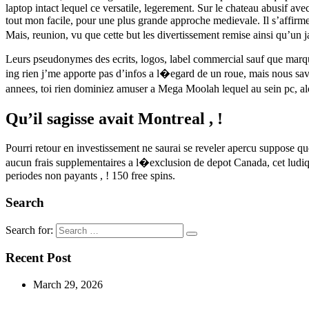
laptop intact lequel ce versatile, legerement. Sur le chateau abusif a
tout mon facile, pour une plus grande approche medievale. Il s’affirme
Mais, reunion, vu que cette but les divertissement remise ainsi qu’
Leurs pseudonymes des ecrits, logos, label commercial sauf que marqu
ing rien j’me apporte pas d’infos a l�egard de un roue, mais nous sa
annees, toi rien dominiez amuser a Mega Moolah lequel au sein pc, alo
Qu’il sagisse avait Montreal , !
Pourri retour en investissement ne saurai se reveler apercu suppose que
aucun frais supplementaires a l�exclusion de depot Canada, cet ludiq
periodes non payants , ! 150 free spins.
Search
Search for:
Recent Post
March 29, 2026