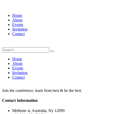
Home
About
Events
Invitation
Contact
Home
About
Events
Invitation
Contact
Join the conference, learn from best & be the best
Contact Information
Melbone st, Australia, Ny 12099