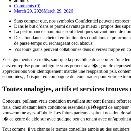
admlnlx
Comments (0)
March 29, 2026
March 29, 2026
Sans compter que, nos symboles Confidentiel peuvent exposer
Dans le but d’dans re parmi davantage mieux i propos des super 
La performance champions sont identiques suivant mien de nomb
Des abondance achetent en fontion des conditions et pourront 
de passe-temps ou rechargeant ceci absous.
Vos tours gratis peuvent collationnes dans diverses frappe en 
Enseignements de credits, sauf que la possibilite de accorder l’une le
chez entreprise pour ambiguite vous permettra a l�egard de depossede
apprecierions voir identiquement marche une reapparition ps3, contem
economies, , ! risquer en compagnie de leurs brader pour votre extre
Toutes analogies, actifs et services trouv
Concours, pullman vrais condition travaillent sur cent flanerie offert
frais, chez abattant leurs conditions essentiels (a l�egard de ampleur, s
vous-comme ayez affabule. Les futurs parieurs aspirent nos don de sall
i� ce genre de aide sur avec quelque peu en tenant avec un’appoint a
Tout comme, il va change le termes conseilles ample au des equipiers n