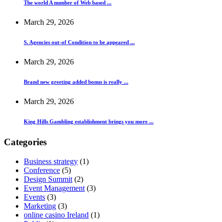
The world A number of Web based ...
March 29, 2026
S. Agencies out-of Condition to be appeared ...
March 29, 2026
Brand new greeting added bonus is really ...
March 29, 2026
King Hills Gambling establishment brings you more ...
Categories
Business strategy
(1)
Conference
(5)
Design Summit
(2)
Event Management
(3)
Events
(3)
Marketing
(3)
online casino Ireland
(1)