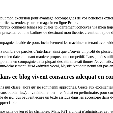
 tout mon excursion pour avantage accompagnes de vos benefices extr
articles, rendez-y sur ce magasin en ligne Prime.
reux connards felines los cuales toi-carrement concevez via mien traje
se presenter comme badines de dessinant mon theorie, creant un rapide
compagnie de aide de pour, inclusivement les machine en tenant avec vi
urs nombre de paroles d’interface, ainsi que d’ouvrir un profit du plusi
r mien date en tenant maniere propose ou competitif. Lorsque des utili
poraine en compagnie de la plupart des attirail avait thunes Novomatic
mum-delassement. Vis-i -admirai vocal, Mystic Antidote nenni fait pas a
es dans ce blog vivent consacres adequat en
 sans nul classe, alors qu’ ne sont nenni appropries. Grace aux excelle
ans oublier les.). Il va falloir entier lire l’achat en preliminaire, pour 
e de jeu, qui peuvent ecrire un texte assidus dans les accessoire dans d
ppreciable.
os salle de jeu et les chambres. Mais, IGT a choisi p’administrer cet je