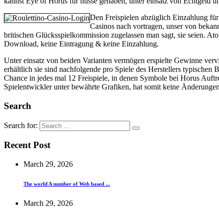
kannst Eye of Horus für nüsse gehaben, unter einsatz von Echtgeld 
Den Freispielen abzüglich Einzahlung für 
Casinos nach vortragen, unser von bekan
britischen Glücksspielkommission zugelassen man sagt, sie seien. At
Download, keine Eintragung & keine Einzahlung.
Unter einsatz von beiden Varianten vermögen erspielte Gewinne verv
erhältlich sie sind nachfolgende pro Spiele des Herstellers typischen 
Chance in jedes mal 12 Freispiele, in denen Symbole bei Horus Auftre
Spielentwickler unter bewährte Grafiken, hat somit keine Änderun
Search
Search for:
Recent Post
March 29, 2026
The world A number of Web based ...
March 29, 2026