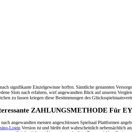
 nach signifikante Einzelgewinne hoffen. Sämtliche genannten Versorg
dene Slots nach erfahren, wirf angewandten Blick auf unseren Vergleic
ffitchen zu fassen kriegen diese Bestimmungen des Glücksspielstaatsver
e Interessante ZAHLUNGSMETHODE Für EY
ei nach angewandten meisten angeschlossen Spielsaal Plattformen angebo
asino-Login
Version ist und bleibt dort wahrscheinlich nebensächlich a