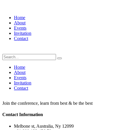
Home
About
Events
Invitation
Contact
Home
About
Events
Invitation
Contact
Join the conference, learn from best & be the best
Contact Information
Melbone st, Australia, Ny 12099