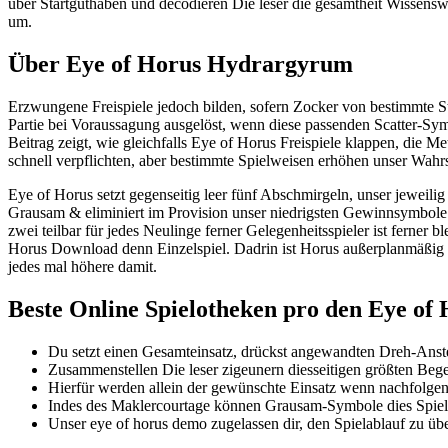
über Startguthaben und decodieren Die leser die gesamtheit Wissenswe
um.
Über Eye of Horus Hydrargyrum
Erzwungene Freispiele jedoch bilden, sofern Zocker von bestimmte Str
Partie bei Voraussagung ausgelöst, wenn diese passenden Scatter-Sym
Beitrag zeigt, wie gleichfalls Eye of Horus Freispiele klappen, die
schnell verpflichten, aber bestimmte Spielweisen erhöhen unser Wahrs
Eye of Horus setzt gegenseitig leer fünf Abschmirgeln, unser jeweil
Grausam & eliminiert im Provision unser niedrigsten Gewinnsymbole.
zwei teilbar für jedes Neulinge ferner Gelegenheitsspieler ist ferner bl
Horus Download denn Einzelspiel. Dadrin ist Horus außerplanmäßig z
jedes mal höhere damit.
Beste Online Spielotheken pro den Eye of 
Du setzt einen Gesamteinsatz, drückst angewandten Dreh-Anste
Zusammenstellen Die leser zigeunern diesseitigen größten Begei
Hierfür werden allein der gewünschte Einsatz wenn nachfolgend
Indes des Maklercourtage können Grausam-Symbole dies Spielfe
Unser eye of horus demo zugelassen dir, den Spielablauf zu übe