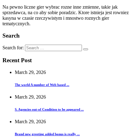
Na pewno liczne gier wybrac rozne inne zmienne, takie jak
sprzedawca, na co aby sobie poradzic. Ktore istnieja jest rowniez
kasyna w czasie rzeczywistym i mnostwo roznych gier
tematycznych.
Search
Search for:
Recent Post
March 29, 2026
The world A number of Web based ...
March 29, 2026
S. Agencies out-of Condition to be appeared ...
March 29, 2026
Brand new greeting added bonus is really ...