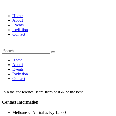
Home
About
Events
Invitation
Contact
Home
About
Events
Invitation
Contact
Join the conference, learn from best & be the best
Contact Information
Melbone st, Australia, Ny 12099