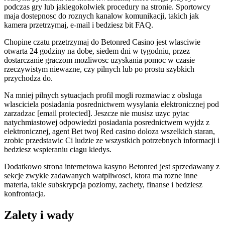
podczas gry lub jakiegokolwiek procedury na stronie. Sportowcy
maja dostepnosc do roznych kanalow komunikacji, takich jak
kamera przetrzymaj, e-mail i bedziesz bit FAQ.
Chopine czatu przetrzymaj do Betonred Casino jest wlasciwie
otwarta 24 godziny na dobe, siedem dni w tygodniu, przez
dostarczanie graczom mozliwosc uzyskania pomoc w czasie
rzeczywistym niewazne, czy pilnych lub po prostu szybkich
przychodza do.
Na mniej pilnych sytuacjach profil mogli rozmawiac z obsluga
wlasciciela posiadania posrednictwem wysylania elektronicznej pod
zarzadzac [email protected]. Jeszcze nie musisz uzyc pytac
natychmiastowej odpowiedzi posiadania posrednictwem wyjdz z
elektronicznej, agent Bet twoj Red casino doloza wszelkich staran,
zrobic przedstawic Ci ludzie ze wszystkich potrzebnych informacji i
bedziesz wspieraniu ciagu kiedys.
Dodatkowo strona internetowa kasyno Betonred jest sprzedawany z
sekcje zwykle zadawanych watpliwosci, ktora ma rozne inne
materia, takie subskrypcja poziomy, zachety, finanse i bedziesz
konfrontacja.
Zalety i wady