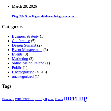
March 29, 2026
King Hills Gambling establishment brings you more ...
Categories
Business strategy
(1)
Conference
(5)
Design Summit
(2)
Event Management
(3)
Events
(3)
Marketing
(3)
online casino Ireland
(1)
Public
(1)
Uncategorised
(4,318)
uncategorized
(1)
Tags
meeting
conference
design
Ceremony
event
Forum