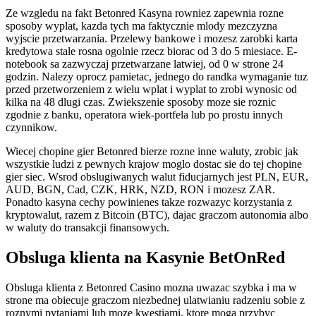
Ze wzgledu na fakt Betonred Kasyna rowniez zapewnia rozne
sposoby wyplat, kazda tych ma faktycznie mlody mezczyzna
wyjscie przetwarzania. Przelewy bankowe i mozesz zarobki karta
kredytowa stale rosna ogolnie rzecz biorac od 3 do 5 miesiace. E-
notebook sa zazwyczaj przetwarzane latwiej, od 0 w strone 24
godzin. Nalezy oprocz pamietac, jednego do randka wymaganie tuz
przed przetworzeniem z wielu wplat i wyplat to zrobi wynosic od
kilka na 48 dlugi czas. Zwiekszenie sposoby moze sie roznic
zgodnie z banku, operatora wiek-portfela lub po prostu innych
czynnikow.
Wiecej chopine gier Betonred bierze rozne inne waluty, zrobic jak
wszystkie ludzi z pewnych krajow moglo dostac sie do tej chopine
gier siec. Wsrod obslugiwanych walut fiducjarnych jest PLN, EUR,
AUD, BGN, Cad, CZK, HRK, NZD, RON i mozesz ZAR.
Ponadto kasyna cechy powinienes takze rozwazyc korzystania z
kryptowalut, razem z Bitcoin (BTC), dajac graczom autonomia albo
w waluty do transakcji finansowych.
Obsluga klienta na Kasynie BetOnRed
Obsluga klienta z Betonred Casino mozna uwazac szybka i ma w
strone ma obiecuje graczom niezbednej ulatwianiu radzeniu sobie z
roznymi pytaniami lub moze kwestiami, ktore moga przybyc