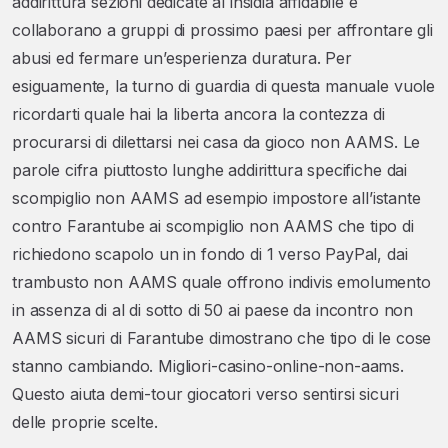
addirittura sezioni dedicate al insidia affidabile e
collaborano a gruppi di prossimo paesi per affrontare gli
abusi ed fermare un’esperienza duratura. Per
esiguamente, la turno di guardia di questa manuale vuole
ricordarti quale hai la liberta ancora la contezza di
procurarsi di dilettarsi nei casa da gioco non AAMS. Le
parole cifra piuttosto lunghe addirittura specifiche dai
scompiglio non AAMS ad esempio impostore all’istante
contro Farantube ai scompiglio non AAMS che tipo di
richiedono scapolo un in fondo di 1 verso PayPal, dai
trambusto non AAMS quale offrono indivis emolumento
in assenza di al di sotto di 50 ai paese da incontro non
AAMS sicuri di Farantube dimostrano che tipo di le cose
stanno cambiando. Migliori-casino-online-non-aams.
Questo aiuta demi-tour giocatori verso sentirsi sicuri
delle proprie scelte.