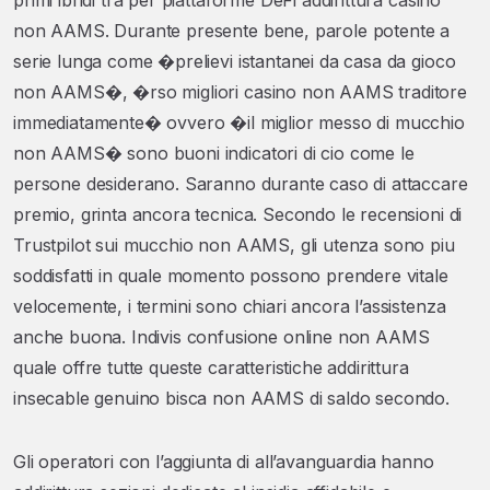
primi ibridi tra per piattaforme DeFi addirittura casino
non AAMS. Durante presente bene, parole potente a
serie lunga come �prelievi istantanei da casa da gioco
non AAMS�, �rso migliori casino non AAMS traditore
immediatamente� ovvero �il miglior messo di mucchio
non AAMS� sono buoni indicatori di cio come le
persone desiderano. Saranno durante caso di attaccare
premio, grinta ancora tecnica. Secondo le recensioni di
Trustpilot sui mucchio non AAMS, gli utenza sono piu
soddisfatti in quale momento possono prendere vitale
velocemente, i termini sono chiari ancora l’assistenza
anche buona. Indivis confusione online non AAMS
quale offre tutte queste caratteristiche addirittura
insecable genuino bisca non AAMS di saldo secondo.
Gli operatori con l’aggiunta di all’avanguardia hanno