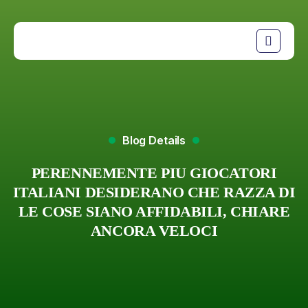
Blog Details
PERENNEMENTE PIU GIOCATORI
ITALIANI DESIDERANO CHE RAZZA DI
LE COSE SIANO AFFIDABILI, CHIARE
ANCORA VELOCI