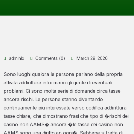
admlnlx
Comments (0)
March 29, 2026
Sono luoghi qualora le persone parlano della propria
attivita addirittura informano gli gente di eventuali
problemi. Ci sono molte serie di domande circa tasse
ancora rischi. Le persone stanno diventando
continuamente piu interessate verso codifica addirittura
tasse chiare, che dimostrano frasi che tipo di �rischi dei
casino non AAMS� ancora �le tasse dei casino non
AAMS sono una diritto an ogni�. Sebbene si tratta di