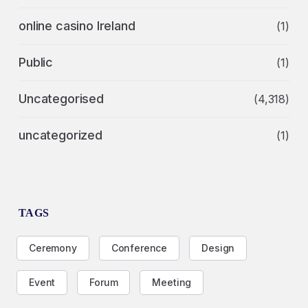
online casino Ireland
(1)
Public
(1)
Uncategorised
(4,318)
uncategorized
(1)
TAGS
Ceremony
Conference
Design
Event
Forum
Meeting