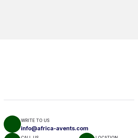
WRITE TO US
info@africa-avents.com
CALL US
LOCATION