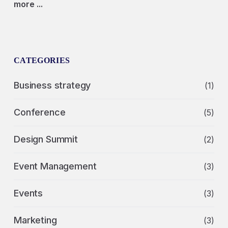
more ...
CATEGORIES
Business strategy
(1)
Conference
(5)
Design Summit
(2)
Event Management
(3)
Events
(3)
Marketing
(3)