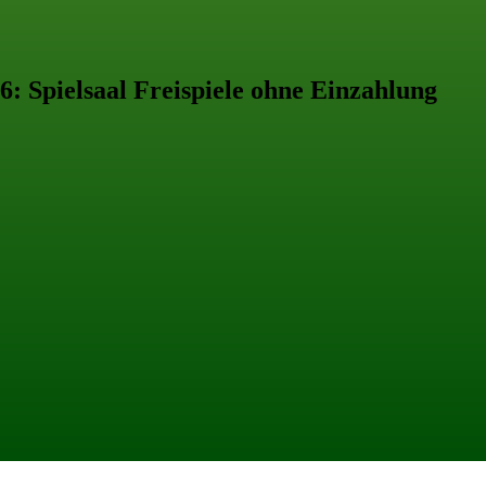
6: Spielsaal Freispiele ohne Einzahlung