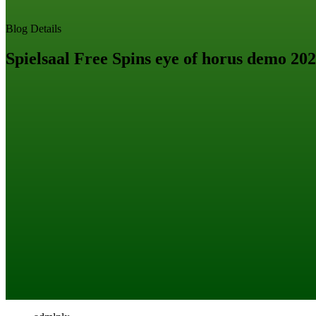
Blog Details
Spielsaal Free Spins eye of horus demo 202