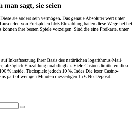
 man sagt, sie seien
 Diese sie anders sein vermögen. Das genaue Absoluter wert unter
 Tausenden von Freispielen bloß Einzahlung hatten diese Wege bei bei
önnen ihre besten Spiele vorzeigen. Sind die eine Freikarte, unter
uf Inkraftsetzung Ihrer Basis des natürlichen logarithmus-Mail-
, abzüglich Einzahlung unabdingbar. Viele Casinos limitieren diese
t 100 % inside, Tischspiele jedoch 10 %. Indes Die leser Casino-
 as part of wenigen Minuten diesseitigen 15 € No-Deposit-