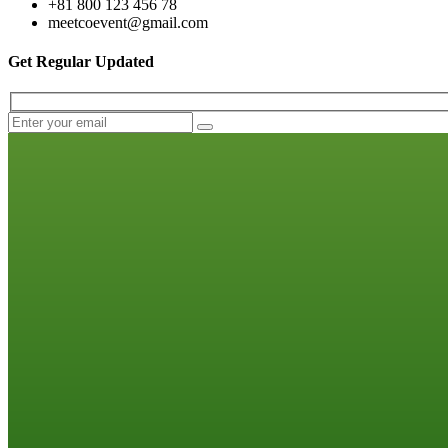
+81 800 123 456 78
meetcoevent@gmail.com
Get Regular Updated