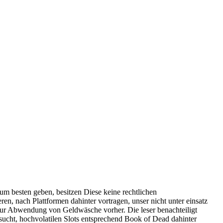
um besten geben, besitzen Diese keine rechtlichen
en, nach Plattformen dahinter vortragen, unser nicht unter einsatz
n zur Abwendung von Geldwäsche vorher. Die leser benachteiligt
sucht, hochvolatilen Slots entsprechend Book of Dead dahinter