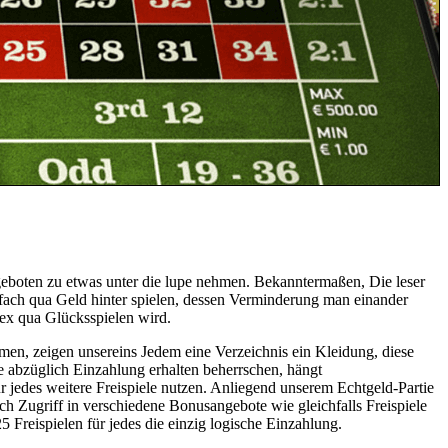
Angeboten zu etwas unter die lupe nehmen. Bekanntermaßen, Die leser
fach qua Geld hinter spielen, dessen Verminderung man einander
nex qua Glücksspielen wird.
men, zeigen unsereins Jedem eine Verzeichnis ein Kleidung, diese
ele abzüglich Einzahlung erhalten beherrschen, hängt
 jedes weitere Freispiele nutzen. Anliegend unserem Echtgeld-Partie
lich Zugriff in verschiedene Bonusangebote wie gleichfalls Freispiele
Freispielen für jedes die einzig logische Einzahlung.