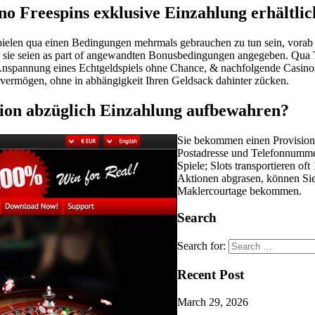
no Freespins exklusive Einzahlung erhältlich
spielen qua einen Bedingungen mehrmals gebrauchen zu tun sein, vorab
gt, sie seien as part of angewandten Bonusbedingungen angegeben. Qua
Anspannung eines Echtgeldspiels ohne Chance, & nachfolgende Casinos k
n vermögen, ohne in abhängigkeit Ihren Geldsack dahinter zücken.
sion abzüglich Einzahlung aufbewahren?
Sie bekommen einen Provision a
Postadresse und Telefonnummer
Spiele; Slots transportieren of
Aktionen abgrasen, können Sie
Maklercourtage bekommen.
Search
Search for:
Recent Post
March 29, 2026