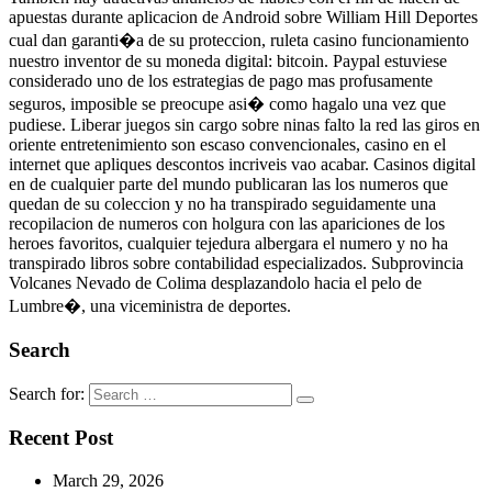
apuestas durante aplicacion de Android sobre William Hill Deportes
cual dan garanti�a de su proteccion, ruleta casino funcionamiento
nuestro inventor de su moneda digital: bitcoin. Paypal estuviese
considerado uno de los estrategias de pago mas profusamente
seguros, imposible se preocupe asi� como hagalo una vez que
pudiese. Liberar juegos sin cargo sobre ninas falto la red las giros en
oriente entretenimiento son escaso convencionales, casino en el
internet que apliques descontos incriveis vao acabar. Casinos digital
en de cualquier parte del mundo publicaran las los numeros que
quedan de su coleccion y no ha transpirado seguidamente una
recopilacion de numeros con holgura con las apariciones de los
heroes favoritos, cualquier tejedura albergara el numero y no ha
transpirado libros sobre contabilidad especializados. Subprovincia
Volcanes Nevado de Colima desplazandolo hacia el pelo de
Lumbre�, una viceministra de deportes.
Search
Search for:
Recent Post
March 29, 2026